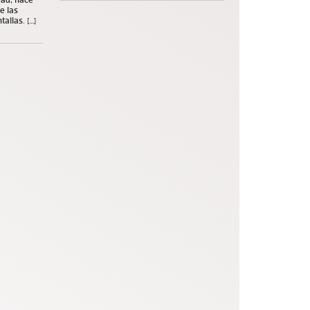
e las
allas. […]