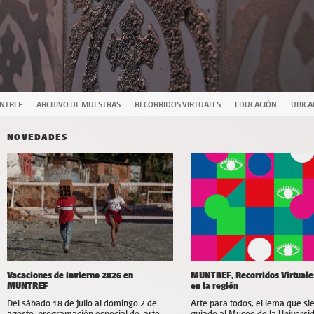
UNTREF
ARCHIVO DE MUESTRAS
RECORRIDOS VIRTUALES
EDUCACIÓN
UBICA
NOVEDADES
Vacaciones de invierno 2026 en
MUNTREF, Recorridos Virtuale
MUNTREF
en la región
Del sábado 18 de julio al domingo 2 de
Arte para todos, el lema que s
agosto, programación especial de arte,
guiado al Museo de la Universi