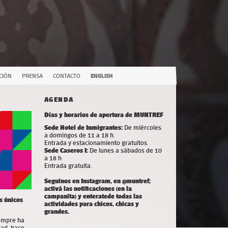
CIÓN
PRENSA
CONTACTO
ENGLISH
AGENDA
Días y horarios de apertura de MUNTREF
Sede Hotel de Inmigrantes:
De miércoles
a domingos de 11 a 18 h.
Entrada y estacionamiento gratuitos.
Sede Caseros I:
De lunes a sábados de 10
a 18 h
Entrada gratuita.
Seguinos en Instagram, en @muntref;
a
ctivá las notificaciones (en la
campanita) y
enterate
de todas las
s únicos
actividades para chicos, chicas y
grandes.
iempre ha
dad, hace