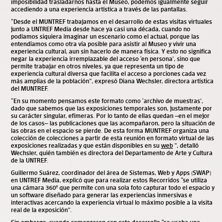
imposibilidad trasladarnos hasta el Museo, podemos igualmente seguir
accediendo a una experiencia artística a través de las pantallas.
“Desde el MUNTREF trabajamos en el desarrollo de estas visitas virtuales
junto a UNTREF Media desde hace ya casi una década, cuando no
podíamos siquiera imaginar un escenario como el actual, porque las
entendíamos como otra vía posible para asistir al Museo y vivir una
experiencia cultural, aun sin hacerlo de manera física. Y esto no significa
negar la experiencia irremplazable del acceso ‘en persona’, sino que
permite trabajar en otros niveles, ya que representa un tipo de
experiencia cultural diversa que facilita el acceso a porciones cada vez
más amplias de la población”, expresó Diana Wechsler, directora artística
del MUNTREF.
“En su momento pensamos este formato como ‘archivo de muestras’,
dado que sabemos que las exposiciones temporales son, justamente por
su carácter singular, efímeras. Por lo tanto de ellas quedan –en el mejor
de los casos– las publicaciones que las acompañaron, pero la situación de
las obras en el espacio se pierde. De esta forma MUNTREF organiza una
colección de colecciones a partir de esta reunión en formato virtual de las
exposiciones realizadas y que están disponibles en su
web
”, detalló
Wechsler, quién también es directora del Departamento de Arte y Cultura
de la UNTREF.
Guillermo Suárez, coordinador del área de S
istemas, Web y Apps
(
SWAP)
en UNTREF Media, explicó que para realizar estos Recorridos “se utiliza
una cámara 360° que permite con una sola foto capturar todo el espacio y
un software diseñado para generar las experiencias inmersivas e
interactivas
acercando la experiencia virtual lo máximo posible a la visita
real de la exposición”.