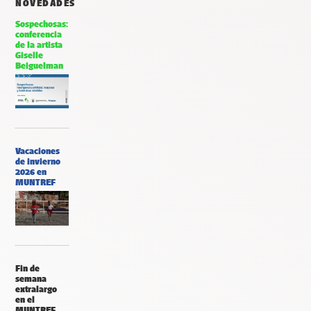
NOVEDADES
Sospechosas:
conferencia
de la artista
Giselle
Beiguelman
Vacaciones
de invierno
2026 en
MUNTREF
Fin de
semana
extralargo
en el
MUNTREF