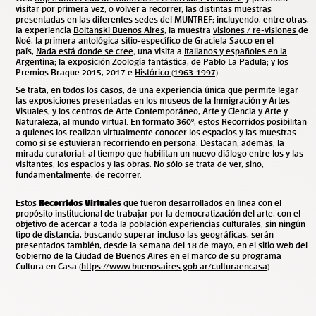
visitar por primera vez, o volver a recorrer, las distintas muestras
presentadas en las diferentes sedes del MUNTREF; incluyendo, entre otras,
la experiencia
Boltanski Buenos Aires
, la muestra
visiones / re-visiones
de
Noé, la primera antológica sitio-específico de Graciela Sacco en el
país,
Nada está donde se cree
; una visita a
Italianos y españoles en la
Argentina
; la exposición
Zoología fantástica
, de Pablo La Padula; y los
Premios Braque 2015, 2017 e
Histórico (1963-1997)
.
Se trata, en todos los casos, de una experiencia única que permite legar
las exposiciones presentadas en los museos de la Inmigración y Artes
Visuales, y los centros de Arte Contemporáneo, Arte y Ciencia y Arte y
Naturaleza, al mundo virtual. En formato 360º, estos Recorridos posibilitan
a quienes los realizan virtualmente conocer los espacios y las muestras
como si se estuvieran recorriendo en persona. Destacan, además, la
mirada curatorial; al tiempo que habilitan un nuevo diálogo entre los y las
visitantes, los espacios y las obras. No sólo se trata de ver, sino,
fundamentalmente, de recorrer.
Estos
Recorridos Virtuales
que fueron desarrollados en línea con el
propósito institucional de trabajar por la democratización del arte, con el
objetivo de acercar a toda la población experiencias culturales, sin ningún
tipo de distancia, buscando superar incluso las geográficas,
serán
presentados también, desde la semana del 18 de mayo, en el sitio web del
Gobierno de la Ciudad de Buenos Aires en el marco de su programa
Cultura en Casa (
https://www.buenosaires.gob.ar/culturaencasa
)