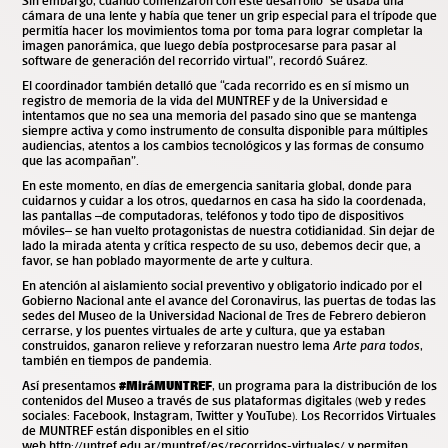
Sin embargo, cuando comenzaron con este desarrollo “se usaba una
cámara de una lente y había que tener un grip especial para el trípode que
permitía hacer los movimientos toma por toma para lograr completar la
imagen panorámica, que luego debía postprocesarse para pasar al
software de generación del recorrido virtual”, recordó Suárez.
El coordinador también detalló que “c
ada recorrido es en sí mismo un
registro de memoria de la vida del MUNTREF y de la Universidad e
intentamos que no sea una memoria del pasado sino que se mantenga
siempre activa y como instrumento de consulta disponible para múltiples
audiencias, atentos a los cambios tecnológicos y las formas de consumo
que las acompañan”.
En este momento, en días de emergencia sanitaria global, donde para
cuidarnos y cuidar a los otros, quedarnos en casa ha sido la coordenada,
las pantallas –de computadoras, teléfonos y todo tipo de dispositivos
móviles– se han vuelto protagonistas de nuestra cotidianidad. Sin dejar de
lado la mirada atenta y crítica respecto de su uso, debemos decir que, a
favor, se han poblado mayormente de arte y cultura.
En atención al aislamiento social preventivo y obligatorio indicado por el
Gobierno Nacional ante el avance del Coronavirus, las puertas de todas las
sedes del Museo de la Universidad Nacional de Tres de Febrero debieron
cerrarse, y los puentes virtuales de arte y cultura, que ya estaban
construidos, ganaron relieve y reforzaran nuestro lema
Arte para todos
,
también en tiempos de pandemia.
Así presentamos
#MiráMUNTREF
, un programa para la distribución de los
contenidos del Museo a través de sus plataformas digitales (web y redes
sociales: Facebook, Instagram, Twitter y YouTube). Los Recorridos Virtuales
de MUNTREF están disponibles en el sitio
web
http://untref.edu.ar/muntref/es/recorridos-virtuales/
y
permiten