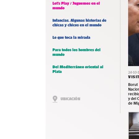
Let’s Play / Juguemos en el
mundo
Infancias. Algunas historias de
chicas y chicos en el mundo
Lo que toca la mirada
Para todos los hombres del
mundo
Del Mediterráneo oriental al
Plata
24-10-
VISI
Borut 
Nacion
recibi
y del 
UBICACIÓN
de Mig