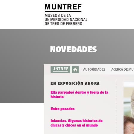
NOVEDADES
AUTORIDADES
ACERCA DE M
EN EXPOSICIÓN AHORA
Ella parpadeó dentro y fuera de la
historia
Entre pasados
Infancias. Algunas historias de
chicas y chicos en el mundo