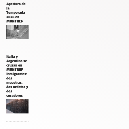
Apertura de
la
Temporada
2026 en
MUNTREF
Italia y
Argentina se
cruzan en
MUNTREF
Inmigrantes:
dos
muestras,
dos artistas y
dos
curadores