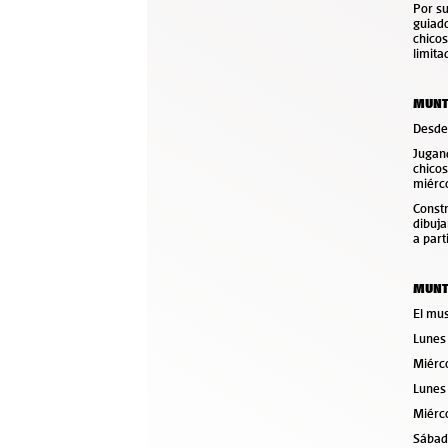
Por su
guiado
chicos
limita
MUNTR
Desde 
Jugand
chicos
miérco
Const
dibuja
a part
MUNTR
El mus
Lunes
Miérc
Lunes
Miérco
Sábado