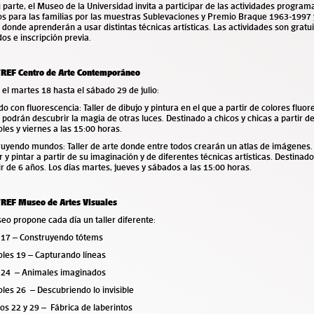
 parte, el Museo de la Universidad invita a participar de las actividades program
s para las familias por las muestras Sublevaciones y Premio Braque 1963-1997 y
 donde aprenderán a usar distintas técnicas artísticas. Las actividades son gratu
dos e inscripción previa.
EF Centro de Arte Contemporáneo
el martes 18 hasta el sábado 29 de julio:
o con fluorescencia: Taller de dibujo y pintura en el que a partir de colores fluor
 podrán descubrir la magia de otras luces. Destinado a chicos y chicas a partir de
les y viernes a las 15:00 horas.
ruyendo mundos: Taller de arte donde entre todos crearán un atlas de imágenes
r y pintar a partir de su imaginación y de diferentes técnicas artísticas. Destinado
ir de 6 años. Los días martes, jueves y sábados a las 15:00 horas.
EF Museo de Artes Visuales
eo propone cada día un taller diferente:
 17 – Construyendo tótems
oles 19 – Capturando líneas
 24 – Animales imaginados
les 26 – Descubriendo lo invisible
s 22 y 29 – Fábrica de laberintos