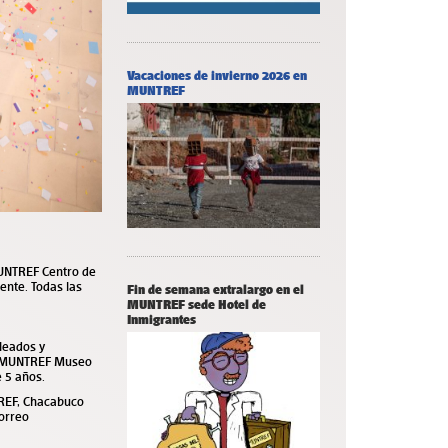
Vacaciones de invierno 2026 en
MUNTREF
 MUNTREF Centro de
ente. Todas las
Fin de semana extralargo en el
MUNTREF sede Hotel de
Inmigrantes
leados y
 y MUNTREF Museo
e 5 años.
TREF, Chacabuco
correo