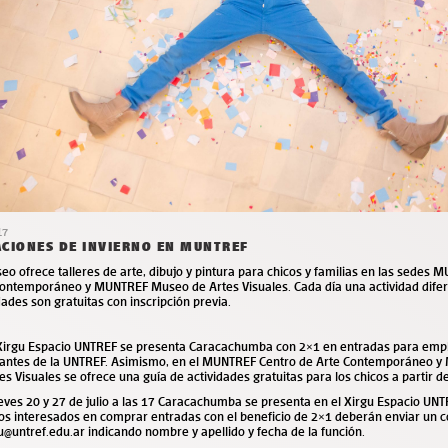
17
CIONES DE INVIERNO EN MUNTREF
eo ofrece talleres de arte, dibujo y pintura para chicos y familias en las sedes
Contemporáneo y MUNTREF Museo de Artes Visuales. Cada día una actividad difer
dades son gratuitas con inscripción previa.
 Xirgu Espacio UNTREF se presenta Caracachumba con 2×1 en entradas para emp
iantes de la UNTREF. Asimismo, en el MUNTREF Centro de Arte Contemporáneo
es Visuales se ofrece una guía de actividades gratuitas para los chicos a partir d
eves 20 y 27 de julio a las 17 Caracachumba se presenta en el Xirgu Espacio UN
os interesados en comprar entradas con el beneficio de 2×1 deberán enviar un 
u@untref.edu.ar indicando nombre y apellido y fecha de la función.