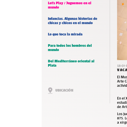
Let’s Play / Juguemos en el
mundo
Infancias. Algunas historias de
chicas y chicos en el mundo
Lo que toca la mirada
Para todos los hombres del
mundo
Del Mediterráneo oriental al
Plata
18-07-
VACA
El Mus
Arte 
activi
UBICACIÓN
En el
estud
de Art
Los ju
875. L
a xirg