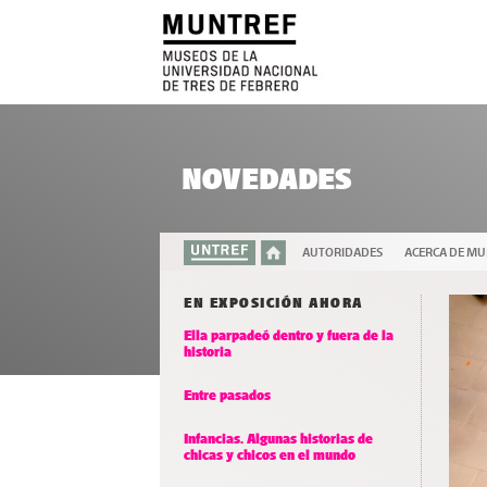
NOVEDADES
AUTORIDADES
ACERCA DE M
EN EXPOSICIÓN AHORA
Ella parpadeó dentro y fuera de la
historia
Entre pasados
Infancias. Algunas historias de
chicas y chicos en el mundo