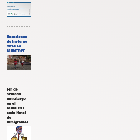
Vacaciones
de invierno
2026 en
MUNTREF
Fin de
semana
extralargo
en el
MUNTREF
sede Hotel
de
Inmigrantes