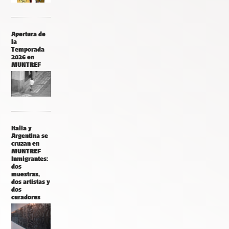
Apertura de
la
Temporada
2026 en
MUNTREF
Italia y
Argentina se
cruzan en
MUNTREF
Inmigrantes:
dos
muestras,
dos artistas y
dos
curadores