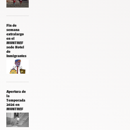
Fin de
semana
extralargo
en el
MUNTREF
sede Hotel
de
Inmigrantes
Apertura de
la
Temporada
2026 en
MUNTREF