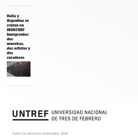
Italia y
Argentina se
cruzan en
MUNTREF
Inmigrantes:
dos
muestras,
dos artistas y
dos
curadores
Todos los derechos reservados. 2026