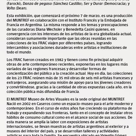
(Farocki),
Danza de pegaso
(Sánchez Castillo);
Ser y Durar
(Democracia); y
Volta
(Dean).
Esta exhibición, que comenzará el próximo 7 de marzo, es una producción
del MUNTREF en colaboración con el Instituto Francés y la Embajada de
Francia en Argentina. La misma responde a los temas y preocupaciones
de las curadoras Diana Wechsler y Benedetta Casini quienes, en
convergencia con los intereses de los artistas de la era globalizada actual,
consideran sumamente importante que las obras reunidas en las
colecciones de los FRAC viajen por diferentes países, logrando
intercambios y asociaciones duraderas entre artistas e instituciones de
todo el mundo.
Los FRAC fueron creados en 1982 y tienen como fin principal adquirir
obras de arte contemporáneo recientes, exponerlas en los lugares más
variados de las regiones francesas y desarrollar formas de
concientización del público a la creación actual. Hoy en día, las colecciones
de los 23 FRAC reúnen más de 35 mil obras de seis mil artistas franceses y
extranjeros, asegurando una misión de apoyo para los jóvenes creadores
y convirtiéndose, gracias a la cantidad de obras expuestas cada año, en la
colección pública más difundida de Francia.
El MUNTREF Museo de Artes Visuales es la sede original del MUNTREF.
Nació en 2002 en Caseros como un espacio-museo para el arte moderno y
contemporáneo. En el curso de estos años fue creciendo su plataforma de
trabajo y expandiendo sus fronteras, tanto en el concepto de instalar otros
hábitos de consumo cultural como en el alcance social de sus acciones. De
esta manera se amplía la labor con exposiciones de artistas
internacionales, se llevan muestras de artistas argentinos al exterior y a
museos del interior del país, y se desarrollan talleres y actividades
artísticas para toda la familia. Se encuentra ubicado en Valentín Gómez