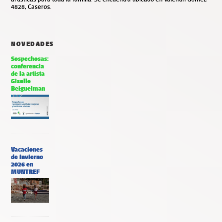
4828, Caseros.
NOVEDADES
Sospechosas:
conferencia
de la artista
Giselle
Beiguelman
Vacaciones
de invierno
2026 en
MUNTREF