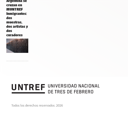
Argentina se
cruzan en
MUNTREF
Inmigrantes:
dos
muestras,
dos artistas y
dos
curadores
Todos los derechos reservados. 2026