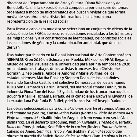
directora del Departamento de Arte y Cultura, Diana Wechsler, y de
Benedetta Casini, la exposición está compuesta por una serie de temas
ordenados a modo de microrrelatos que buscan revisar de qué forma,
mediante sus obras, 18 artistas internacionales elaboran una
representación de la realidad social.
Para llevar a cabo esta muestra se seleccionó un conjunto de videos de la
colección de los FRAC que recorren cuestiones vinculadas a los tránsitos y
las migraciones, y a la construcción de identidades, los conflictos sociales,
las cuestiones de género y la contaminación ambiental, que de ellos
derivan.
Tras haber participado en la
Bienal Internacional de Arte Contemporáneo
(BIENALSUR)
en 2019 en Ushuaia y en Puebla, México, los FRAC llegan al
Museo de Artes Visuales de la Universidad para abrir la temporada 2020
presentando los trabajos de los artistas franceses Jean Christophe
Norman, Zineb Sedira, Anabelle Amoros y Marie Voigner; de los
estadounidenses Martha Rosler y Stephen Dean; de los españoles
Fernando Sánchez Castillo y el colectivo Democracia; de los alemanes
Julius Von Bismarck y Harun Farocki; del marroquí Ymane Fakhir; de la
indonesia Fiona Tan; del israelí Sigalit Landau; de los franco-marroquíes
Bouchra Khalili e Hicham Berrada; de la canadiense Kapwani Kiwanga; de
la ecuatoriana Estefanía Peñafiel; y del franco-israelí Joseph Dadoune.
Las obras seleccionadas para
Constelaciones
son:
En el camino
(Amoros);
Y el camino va
(Sedira);
Constellation Walks
(Norman);
Viaje de mapeo #4
y
Viaje de mapeo #6
(Khalili);
Interior
(Vognier);
Irma vendrá en serio
(Von
Bismarck);
En el desierto
(Dadoune);
Vumbi
(Kiwanga);
Presagio
(Berrada);
Hula con Púas
(Landau);
Semiótica de la cocina
(Rosler);
Pan de Azúcar
,
Cabello de Angel
,
Semillas
,
Trigo
y
Pan
(Fakhir);
Y van al espacio que
abraza tu mirada
(Peñafiel);
Reino de las sombras
(Tan);
La plata y la cruz