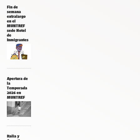
Fin de
semana
extralargo
en el
MUNTREF
sede Hotel
de
Inmigrantes
Apertura de
la
Temporada
2026 en
MUNTREF
Italia y