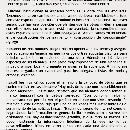
Febrero (UNTREF), Diana Wechsler, en la Sede Rectorado Centro.
“Muchas instituciones te explican cómo es la obra con las etiquetas.
Tenemos un largo camino por andar antes de lograr exhibiciones a tono
con este espíritu de apertura”, continuó el invitado. En esa línea, Wechsler
señaló que hay una posición que plantea que las obras inviten a pensar
con ellas, pero por otro lado está muy asentada la concepción de que
estos espacios tienen una misión pedagógica. “Ahí entramos en un debate
entre construcción de pensamiento y construcción de conocimiento”,
agregó.
Aunando los dos mundos, Rugoff dijo no oponerse a los textos y aseguró
que su sueño en Venecia es que haya dos o tres etiquetas distintas para
brindar varias interpretaciones de una obra. Además criticó algunos
aspectos de las bienales. “Una parte muy importante de una bienal es su
impacto a nivel local y preguntarse quién es la audiencia. A mí no me
interesa organizar un evento así para los colegas, artistas de moda y
críticos”, expresó.
Rugoff fue muy crítico sobre el tamaño y la cantidad de obras que se
suelen exhibir en las bienales: “Hay más de lo que uno concebiblemente
puede absorber”. Asimismo, destacó que las bienales deben tomar su
marco temporal con la debida seriedad. “Son como un reloj, un
mecanismo que permite ver el período en el que uno vive”, resumió. En
relación a este tiempo, dijo que una de las cosas más interesantes es el
surgimiento de las noticias falsas. “Hablan del sueño de Internet como un
lugar donde la información se generaría libremente, pero a su vez nos
olvidamos que hay desinformación gratuita, y que todo se mezcla sin
poder distinguir la información fidedigna de la que no lo es,
desarrollándose tribus en torno a eso, con cada una defendiendo su