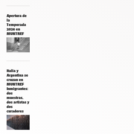
Apertura de
la
Temporada
2026 en
MUNTREF
Italia y
Argentina se
cruzan en
MUNTREF
Inmigrantes:
dos
muestras,
dos artistas y
dos
curadores