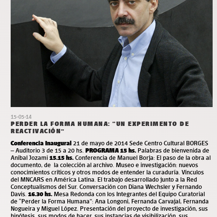
15-05-14
PERDER LA FORMA HUMANA: “UN EXPERIMENTO DE
REACTIVACIÓN”
Conferencia Inaugural
21 de mayo de 2014 Sede Centro Cultural BORGES
– Auditorio 3 de 15 a 20 hs.
PROGRAMA
15 hs.
Palabras de bienvenida de
Aníbal Jozami
15.15 hs.
Conferencia de Manuel Borja: El paso de la obra al
documento, de la colección al archivo. Museo e investigación: nuevos
conocimientos críticos y otros modos de entender la curaduría. Vínculos
del MNCARS en América Latina. El trabajo desarrollado junto a la Red
Conceptualismos del Sur. Conversación con Diana Wechsler y Fernando
Davis.
16.30 hs.
Mesa Redonda con los Integrantes del Equipo Curatorial
de “Perder la Forma Humana”: Ana Longoni, Fernanda Carvajal, Fernanda
Nogueira y Miguel López. Presentación del proyecto de investigación, sus
hipótesis, sus modos de hacer, sus instancias de visibilización, sus