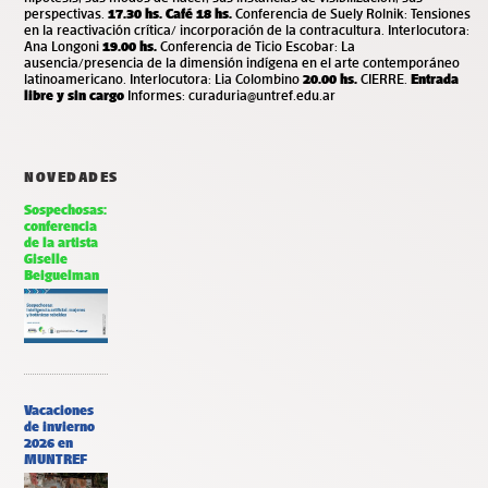
perspectivas.
17.30 hs. Café
18 hs.
Conferencia de Suely Rolnik: Tensiones
en la reactivación crítica/ incorporación de la contracultura. Interlocutora:
Ana Longoni
19.00 hs.
Conferencia de Ticio Escobar: La
ausencia/presencia de la dimensión indígena en el arte contemporáneo
latinoamericano. Interlocutora: Lia Colombino
20.00 hs.
CIERRE.
Entrada
libre y sin cargo
Informes:
curaduria@untref.edu.ar
NOVEDADES
Sospechosas:
conferencia
de la artista
Giselle
Beiguelman
Vacaciones
de invierno
2026 en
MUNTREF