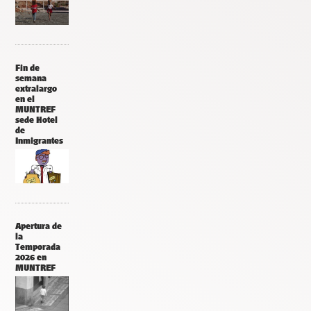
Fin de
semana
extralargo
en el
MUNTREF
sede Hotel
de
Inmigrantes
Apertura de
la
Temporada
2026 en
MUNTREF