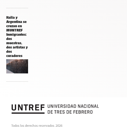
Italia y
Argentina se
cruzan en
MUNTREF
Inmigrantes:
dos
muestras,
dos artistas y
dos
curadores
Todos los derechos reservados. 2026