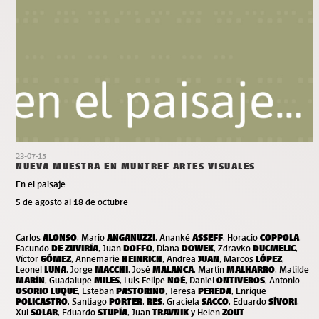
23-07-15
NUEVA MUESTRA EN MUNTREF ARTES VISUALES
En el paisaje
5 de agosto al 18 de octubre
Carlos
ALONSO
, Mario
ANGANUZZI
, Ananké
ASSEFF
, Horacio
COPPOLA
,
Facundo
DE ZUVIRÍA
, Juan
DOFFO
, Diana
DOWEK
, Zdravko
DUCMELIC
,
Víctor
GÓMEZ
, Annemarie
HEINRICH
, Andrea
JUAN
, Marcos
LÓPEZ
,
Leonel
LUNA
, Jorge
MACCHI
, José
MALANCA
, Martín
MALHARRO
, Matilde
MARÍN
, Guadalupe
MILES
, Luis Felipe
NOÉ
, Daniel
ONTIVEROS
, Antonio
OSORIO LUQUE
, Esteban
PASTORINO
, Teresa
PEREDA
, Enrique
POLICASTRO
, Santiago
PORTER
,
RES
, Graciela
SACCO
, Eduardo
SÍVORI
,
Xul
SOLAR
, Eduardo
STUPÍA
, Juan
TRAVNIK
y Helen
ZOUT
.