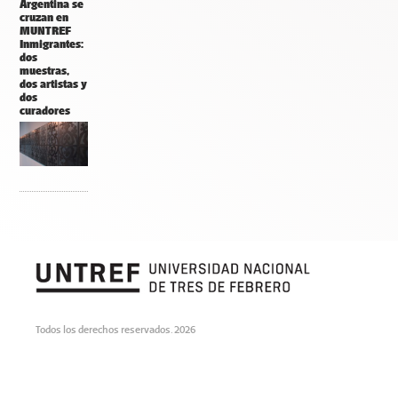
Argentina se
cruzan en
MUNTREF
Inmigrantes:
dos
muestras,
dos artistas y
dos
curadores
Todos los derechos reservados. 2026