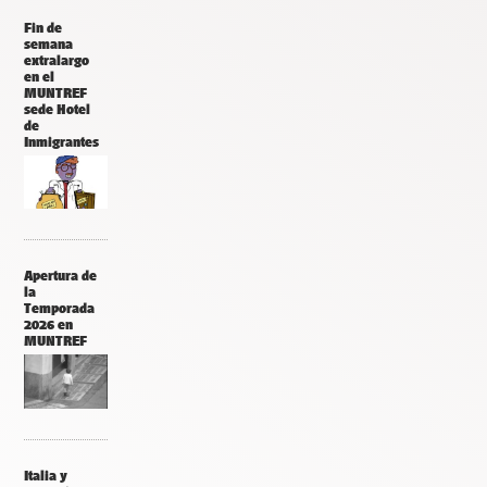
Fin de
semana
extralargo
en el
MUNTREF
sede Hotel
de
Inmigrantes
Apertura de
la
Temporada
2026 en
MUNTREF
Italia y