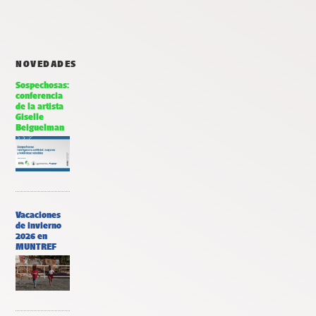
NOVEDADES
Sospechosas:
conferencia
de la artista
Giselle
Beiguelman
Vacaciones
de invierno
2026 en
MUNTREF