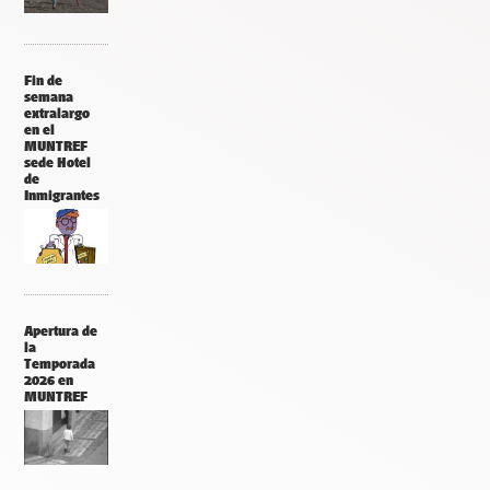
Fin de
semana
extralargo
en el
MUNTREF
sede Hotel
de
Inmigrantes
Apertura de
la
Temporada
2026 en
MUNTREF