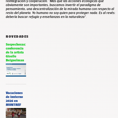
reintegración y cooperación:
“Más que las acciones ecológicas que
obviamente son importantes, buscamos invertir el paradigma de
pensamiento, una descentralización de la mirada humana con respecto al
resto del planeta. Yo humano no soy quien para proteger nada. Es al revés:
debería buscar refugio y enseñanzas en la naturaleza”.
NOVEDADES
Sospechosas:
conferencia
de la artista
Giselle
Beiguelman
Vacaciones
de invierno
2026 en
MUNTREF