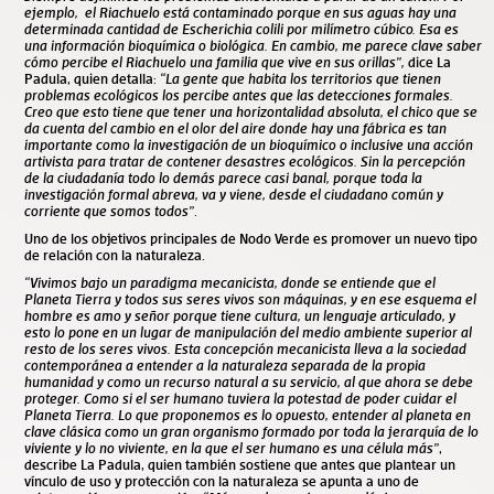
ejemplo, el Riachuelo está contaminado porque en sus aguas hay una
determinada cantidad de Escherichia colili por milímetro cúbico. Esa es
una información bioquímica o biológica. En cambio, me parece clave saber
cómo percibe el Riachuelo una familia que vive en sus orillas”,
dice La
Padula, quien detalla:
“La gente que habita los territorios que tienen
problemas ecológicos los percibe antes que las detecciones formales.
Creo que esto tiene que tener una horizontalidad absoluta, el chico que se
da cuenta del cambio en el olor del aire donde hay una fábrica es tan
importante como la investigación de un bioquímico o inclusive una acción
artivista para tratar de contener desastres ecológicos. Sin la percepción
de la ciudadanía todo lo demás parece casi banal, porque toda la
investigación formal abreva, va y viene, desde el ciudadano común y
corriente que somos todos”
.
Uno de los objetivos principales de Nodo Verde es promover un nuevo tipo
de relación con la naturaleza.
“Vivimos bajo un paradigma mecanicista, donde se entiende que el
Planeta Tierra y todos sus seres vivos son máquinas, y en ese esquema el
hombre es amo y señor porque tiene cultura, un lenguaje articulado, y
esto lo pone en un lugar de manipulación del medio ambiente superior al
resto de los seres vivos. Esta concepción mecanicista lleva a la sociedad
contemporánea a entender a la naturaleza separada de la propia
humanidad y como un recurso natural a su servicio, al que ahora se debe
proteger. Como si el ser humano tuviera la potestad de poder cuidar el
Planeta Tierra. Lo que proponemos es lo opuesto, entender al planeta en
clave clásica como un gran organismo formado por toda la jerarquía de lo
viviente y lo no viviente, en la que el ser humano es una célula más”
,
describe La Padula, quien también sostiene que antes que plantear un
vínculo de uso y protección con la naturaleza se apunta a uno de