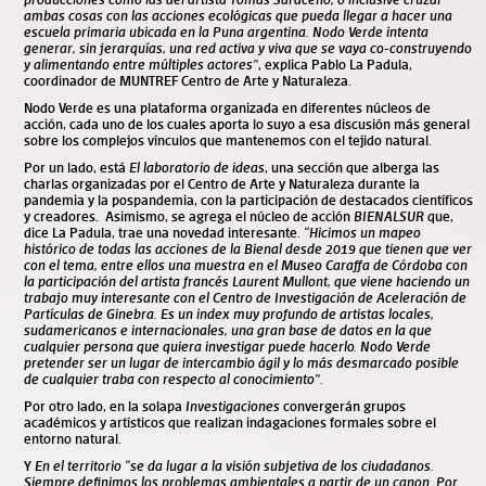
ambas cosas con las acciones ecológicas que pueda llegar a hacer una
escuela primaria ubicada en la Puna argentina. Nodo Verde intenta
generar, sin jerarquías, una red activa y viva que se vaya co-construyendo
y alimentando entre múltiples actores”
, explica Pablo La Padula,
coordinador de MUNTREF Centro de Arte y Naturaleza.
Nodo Verde es una plataforma organizada en diferentes núcleos de
acción, cada uno de los cuales aporta lo suyo a esa discusión más general
sobre los complejos vínculos que mantenemos con el tejido natural.
Por un lado, está
El laboratorio de ideas
, una sección que alberga las
charlas organizadas por el Centro de Arte y Naturaleza durante la
pandemia y la pospandemia, con la participación de destacados científicos
y creadores. Asimismo, se agrega el núcleo de acción
BIENALSUR
que,
dice La Padula, trae una novedad interesante.
“Hicimos un mapeo
histórico de todas las acciones de la Bienal desde 2019 que tienen que ver
con el tema, entre ellos una muestra en el Museo Caraffa de Córdoba con
la participación del artista francés Laurent Mullont, que viene haciendo un
trabajo muy interesante con el Centro de Investigación de Aceleración de
Partículas de Ginebra. Es un index muy profundo de artistas locales,
sudamericanos e internacionales, una gran base de datos en la que
cualquier persona que quiera investigar puede hacerlo. Nodo Verde
pretender ser un lugar de intercambio ágil y lo más desmarcado posible
de cualquier traba con respecto al conocimiento”.
Por otro lado, en la solapa
Investigaciones
convergerán grupos
académicos y artísticos que realizan indagaciones formales sobre el
entorno natural.
Y
En el territorio
“se da lugar a la visión subjetiva de los ciudadanos.
Siempre definimos los problemas ambientales a partir de un canon. Por