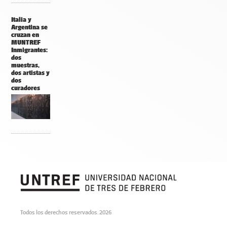
Italia y
Argentina se
cruzan en
MUNTREF
Inmigrantes:
dos
muestras,
dos artistas y
dos
curadores
Todos los derechos reservados. 2026