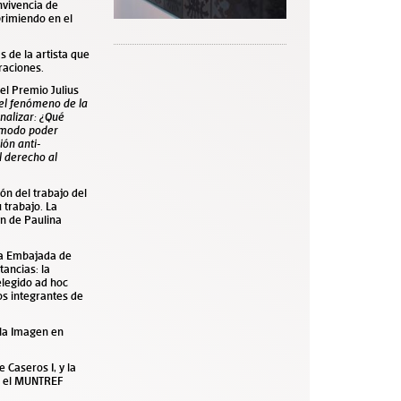
nvivencia de
primiendo en el
 de la artista que
graciones.
el Premio Julius
 el fenómeno de la
analizar: ¿Qué
 modo poder
ión anti-
l derecho al
ión del trabajo del
 trabajo. La
ón de Paulina
a Embajada de
tancias: la
elegido ad hoc
os integrantes de
 la Imagen en
Caseros I, y la
en el MUNTREF