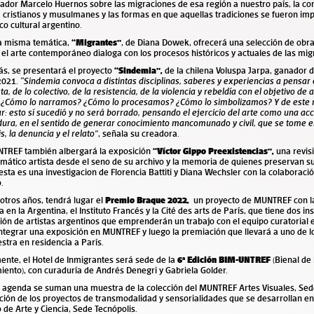
iador Marcelo Huernos sobre las migraciones de esa región a nuestro país, la co
, cristianos y musulmanes y las formas en que aquellas tradiciones se fueron im
o cultural argentino.
la misma temática,
“
Migrantes”
, de Diana Dowek, ofrecerá una selección de obras
el arte contemporáneo dialoga con los procesos históricos y actuales de las mi
s, se presentará el proyecto
“
Sindemia”
,
de la chilena Voluspa Jarpa, ganador d
2021.
“Sindemia convoca a distintas disciplinas, saberes y experiencias a pensar
ta, de lo colectivo, de la resistencia, de la violencia y rebeldía con el objetivo de 
 ¿Cómo lo narramos? ¿Cómo lo procesamos? ¿Cómo lo simbolizamos? Y de este
r: esto sí sucedió y no será borrado, pensando el ejercicio del arte como una acc
ura, en el sentido de generar conocimiento mancomunado y civil, que se tome e
is, la denuncia y el relato”
, señala su creadora.
NTREF también albergará la exposición
“V
íctor Gippo Preexistencias”
,
una revis
ático artista desde el seno de su archivo y la memoria de quienes preservan su
sta es una investigacion de Florencia Battiti y Diana Wechsler con la colaboraci
.
otros años, tendrá lugar el
Premio Braque 2022
,
un proyecto de MUNTREF con l
a en la Argentina, el Instituto Francés y la Cité des arts de París, que tiene dos ins
ión de artistas argentinos que emprenderán un trabajo con el equipo curatorial 
ntegrar una exposición en MUNTREF y luego la premiación que llevará a uno de l
stra en residencia a París.
ente, el Hotel de Inmigrantes será sede de la
6ª Edición BIM-UNTREF
(Bienal de
ento), con curaduría de Andrés Denegri y Gabriela Golder.
 agenda se suman una muestra de la colección del MUNTREF Artes Visuales, Sede 
ción de los proyectos de transmodalidad y sensorialidades que se desarrollan 
 de Arte y Ciencia, Sede Tecnópolis.