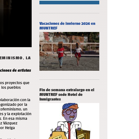
Vacaciones de invierno 2026 en
MUNTREF
EMINISMO, LA
iones de artistas
vos proyectos que
 los pueblos
Fin de semana extralargo en el
MUNTREF sede Hotel de
Inmigrantes
laboración con la
agonizado por la
ecofeminismo, un
es y la explotación
es. En esa misma
mez Vázquez
por Helga