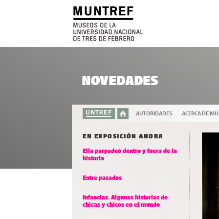
NOVEDADES
AUTORIDADES
ACERCA DE M
EN EXPOSICIÓN AHORA
Ella parpadeó dentro y fuera de la
historia
Entre pasados
Infancias. Algunas historias de
chicas y chicos en el mundo