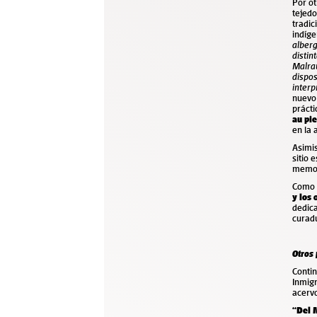
Por ot
tejedo
tradic
indíge
alberg
distin
Malra
dispos
interp
nuevo 
prácti
au pi
en la 
Asimi
sitio 
memor
Como c
y los
dedica
curad
Otros
Conti
Inmigr
acervo
“Del