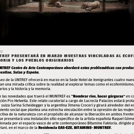
22
TREF PRESENTARÁ EN MARZO MUESTRAS VINCULADAS AL ECOF
RIA Y LOS PUEBLOS ORIGINARIOS
NTREF Centro de Arte Contemporáneo abordará estas problemáticas con producc
entina, Suiza y España.
seo de la UNTREF ofrecerá en marzo en la Sede Hotel de Inmigrantes cuatro nue
an una mirada crítica sobre la realidad al explorar temas como el ecofeminismo,
arios y la historia y la memoria.
e las novedades que traerá el MUNTREF es
“Nombrar ríos, hacer gárgaras”
en co
ión Pro Helvetia. Este relato curatorial a cargo de Lucrecia Palacios estará prot
a suiza Sarina Scheidegger y la argentina Jimena Croceri y girará alrededor del 
ento social que plantea una estrecha vinculación entre la opresión de las mujer
ctiva de la naturaleza con el propósito de alcanzar la liberación en ambos frent
 se presentará una instalación sitio específico de la artista española Raquel Gó
ionada por el espacio vasco de arte contemporáneo Bitamine Faktoria, dirigido 
tani, en el marco de la
Residencia EAS-EZE, BITAMINE- MUNTREF.