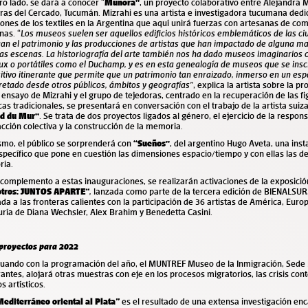
ro lado, se dará a conocer “
Munora”
, un proyecto colaborativo entre Alejandra M
ras del Cercado, Tucumán. Mizrahi es una artista e investigadora tucumana dedic
iones de los textiles en la Argentina que aquí unirá fuerzas con artesanas de c
nas. “
Los museos suelen ser aquellos edificios históricos emblemáticos de las c
an el patrimonio y las producciones de artistas que han impactado de alguna m
tas escenas. La historiografía del arte también nos ha dado museos imaginarios 
ux o portátiles como el Duchamp, y es en esta genealogía de museos que se ins
itivo itinerante que permite que un patrimonio tan enraizado, inmerso en un es
retado desde otros públicos, ámbitos y
geografías”
, explica la artista sobre la p
ensayo de Mizrahi y el grupo de tejedoras, centrado en la recuperación de las fi
cas tradicionales, se presentará en conversación con el trabajo de la artista suiz
ed du Mur”
. Se trata de dos proyectos ligados al género, el ejercicio de la respons
acción colectiva y la construcción de la memoria.
smo, el público se sorprenderá con
“Sueños”
, del argentino Hugo Aveta, una inst
específico que pone en cuestión las dimensiones espacio/tiempo y con ellas las de 
ia.
omplemento a estas inauguraciones, se realizarán activaciones de la exposició
 otros: JUNTOS APARTE
“
,
lanzada como parte de la tercera edición de BIENALSUR,
da a las fronteras calientes con la participación de 36 artistas de América, Europ
uría de Diana Wechsler, Alex Brahim y Benedetta Casini.
 proyectos para 2022
nuando con la programación del año, el MUNTREF Museo de la Inmigración, Sede 
antes, alojará otras muestras con eje en los procesos migratorios, las crisis co
s artísticos.
Mediterráneo oriental al Plata
”
es el resultado de una extensa investigación en