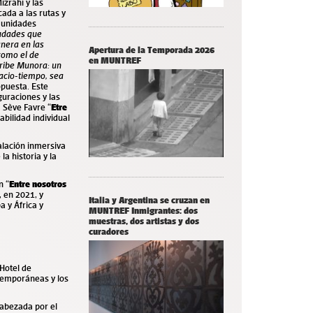
izrahi y las
ada a las rutas y
omunidades
iudades que
anera en las
Apertura de la Temporada 2026
como el de
en MUNTREF
cribe Munora: un
pacio-tiempo, sea
ropuesta. Este
guraciones y las
a Sève Favre “
Etre
abilidad individual
alación inmersiva
la historia y la
n “
Entre nosotros
 en 2021, y
Italia y Argentina se cruzan en
a y África y
MUNTREF Inmigrantes: dos
muestras, dos artistas y dos
curadores
Hotel de
ntemporáneas y los
cabezada por el