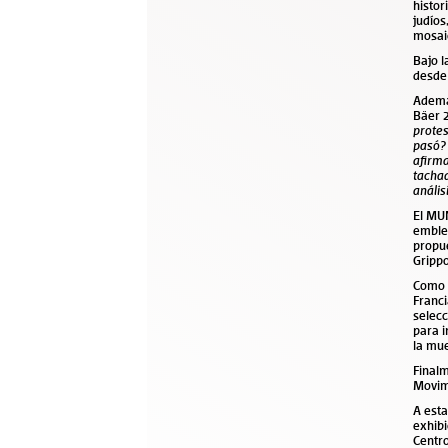
histor
judíos
mosaic
Bajo 
desde 
Ademá
Bäer 
protes
pasó?
afirma
tachad
anális
El MU
emblem
propue
Grippo
Como 
Franci
selecc
para i
la mue
Finalm
Movimi
A esta
exhibi
Centro