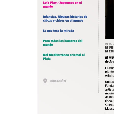
Let’s Play / Juguemos en el
mundo
Infancias. Algunas historias de
chicas y chicos en el mundo
Lo que toca la mirada
Para todos los hombres del
01-02-
mundo
MUN
MEMO
Del Mediterráneo oriental al
El MU
Plata
de Arg
El Mu
plante
origin
UBICACIÓN
Una d
Fundac
artist
movimi
destru
línea,
selecc
Masse