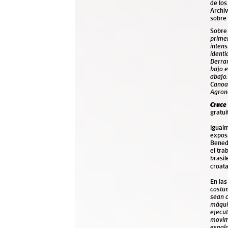
de los
Archiv
sobre 
Sobre
primer
intens
ident
Derram
bajo e
abajo.
Canoas
Agron
Cruce 
gratui
Igual
exposi
Benede
el tra
brasil
croata
En las
costum
sean c
máquin
ejecut
movimi
espald