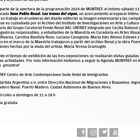
parte de la apertura de la programación 2024 de MUNTREF, el mismo sábado 1
urada
Juan Pablo Renzi. Los trazos del signo
,
un acercamiento al espacio íntimo d
 su trabajo en el universo del diseño editorial, la imagen empresarial y las campa
que es
custodiada por el Archivo del Instituto de Investigaciones en Arte y Cultur
ría del Grupo Curatorial Fondo Renzi IIAC-UNTREF integrado por Cecilia Rabossi y
igadoras responsables, y estudiantes de la Maestría en Curaduría en Artes Visua
Álvarez, Carolina Bautista Rozo, Luciana Cavagnola, María Inés Afonso Esteves y 
s en el marco de la Maestría trabajaron a partir del archivo Renzi y la obra
Poem
iones
hechas por la viuda del artista, María Teresa Gramuglio.
te el tiempo de exhibición de las tres exposiciones se realizarán visitas guiadas
sas actividades. Por más información invitamos a seguir la Agenda MUNTREF en 
a
@muntref
EF Centro de Arte Contemporáneo Sede Hotel de Inmigrantes
tártida Argentina s/n, entre Dirección Nacional de Migraciones y Buquebus. Ingr
adero Naval. Puerto Madero, Ciudad Autónoma de Buenos Aires.
ércoles a domingos de 11 a 18 h
a gratuita