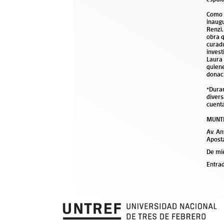
Como 
inaug
Renzi,
obra
curadu
invest
Laura 
quiene
donac
*Duran
diver
cuent
MUNTR
Av. An
Apost
De mi
Entrad