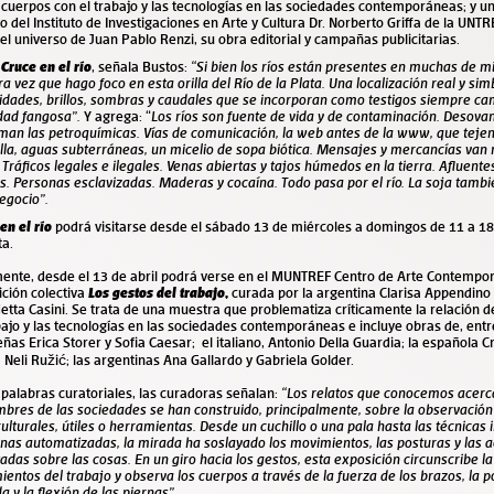
 cuerpos con el trabajo y las tecnologías en las sociedades contemporáneas; y un
o del Instituto de Investigaciones en Arte y Cultura Dr. Norberto Griffa de la UNT
el universo de Juan Pablo Renzi, su obra editorial y campañas publicitarias.
Cruce en el río
, señala Bustos:
“
Si bien los ríos están presentes en muchas de mi
a vez que hago foco en esta orilla del Río de la Plata. Una localización real y sim
idades, brillos, sombras y caudales que se incorporan como testigos siempre c
idad fangosa”.
Y agrega: “
Los ríos son fuente de vida y de contaminación. Desovan
an las petroquímicas. Vías de comunicación, la web antes de la www, que tejen 
lla, aguas subterráneas, un micelio de sopa biótica. Mensajes y mercancías van rí
 Tráficos legales e ilegales. Venas abiertas y tajos húmedos en la tierra. Afluente
. Personas esclavizadas. Maderas y cocaína. Todo pasa por el río. La soja tambi
egocio”.
en el río
podrá visitarse desde el sábado 13 de miércoles a domingos de 11 a 18
ta.
mente, desde el 13 de abril podrá verse en el MUNTREF Centro de Arte Contempo
ción colectiva
Los gestos del trabajo
,
curada por la argentina
Clarisa Appendino y
tta Casini. Se trata de una muestra que problematiza críticamente la relación d
bajo y las tecnologías en las sociedades contemporáneas e incluye obras de, entre
eñas Erica Storer y Sofia Caesar; el italiano, Antonio Della Guardia; la española Cr
 Neli Ružić; las argentinas Ana Gallardo y Gabriela Golder.
 palabras curatoriales, las curadoras señalan:
“Los relatos que conocemos acerca 
bres de las sociedades se han construido, principalmente, sobre la observación
ulturales, útiles o herramientas. Desde un cuchillo o una pala hasta las técnicas i
as automatizadas, la mirada ha soslayado los movimientos, las posturas y las 
adas sobre las cosas. En un giro hacia los gestos, esta exposición circunscribe l
entos del trabajo y observa los cuerpos a través de la fuerza de los brazos, la p
a y la flexión de las piernas”.