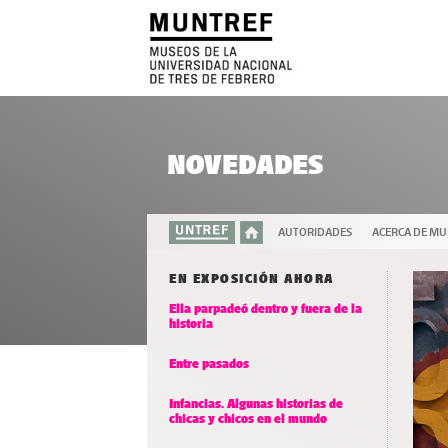
NOVEDADES
AUTORIDADES
ACERCA DE M
EN EXPOSICIÓN AHORA
Ella parpadeó dentro y fuera de la
historia
Entre pasados
Infancias. Algunas historias de
chicas y chicos en el mundo