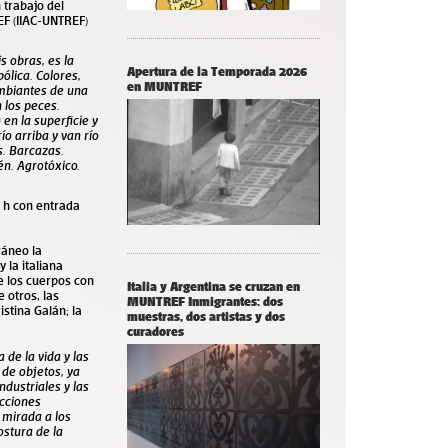
 trabajo del
REF (IIAC-UNTREF)
s obras, es la
Apertura de la Temporada 2026
bólica. Colores,
en MUNTREF
ambiantes de una
 los peces.
en la superficie y
o arriba y van río
s. Barcazas.
én. Agrotóxico.
 h con entrada
ráneo la
 la italiana
e los cuerpos con
Italia y Argentina se cruzan en
 otros, las
MUNTREF Inmigrantes: dos
istina Galán; la
muestras, dos artistas y dos
curadores
de la vida y las
 de objetos, ya
ndustriales y las
acciones
a mirada a los
ostura de la