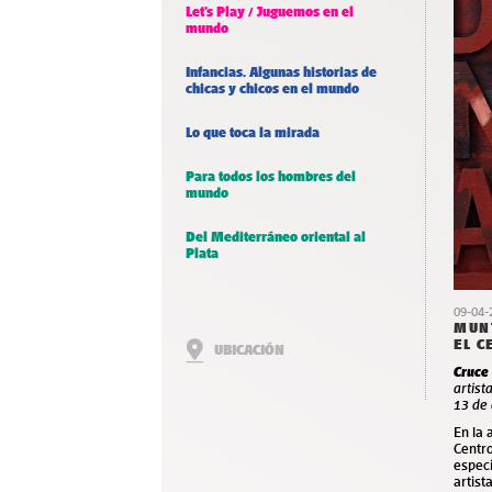
Let’s Play / Juguemos en el
mundo
Infancias. Algunas historias de
chicas y chicos en el mundo
Lo que toca la mirada
Para todos los hombres del
mundo
Del Mediterráneo oriental al
Plata
09-04-
MUNT
EL 
UBICACIÓN
Cruce 
artist
13 de 
En la 
Centro
especi
artist