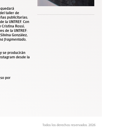
3 quedará
el taller de
ñas publicitarias;
a de la UNTREF. Con
 Cristina Rossi,
les de la UNTREF:
Silvina González,
a fragmentado,
 y se producirán
Instagram desde la
eso por
Todos los derechos reservados. 2026