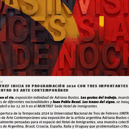
24
REF INICIA SU PROGRAMACIÓN 2024 CON TRES IMPORTANTES
CENTRO DE ARTE CONTEMPORÁNEO
en el río,
exposición individual de Adriana Bustos,
Los gestos del trabajo,
muestr
as de diferentes nacionalidades y
Juan Pablo Renzi. Los trazos del signo,
se inau
abril a las 12.30 h en el MUNTREF Sede Hotel de Inmigrantes.
apertura de la Temporada 2024 la Universidad Nacional de Tres de Febrero (UNTR
 de Arte Contemporáneo una exposición de la artista argentina Adriana Bustos c
almente pensadas para el espacio del Hotel de Inmigrantes; una muestra colect
as de Argentina, Brasil, Croacia, España, Italia y Uruguay que problematizan críti