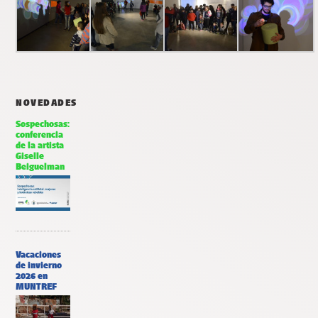
NOVEDADES
Sospechosas:
conferencia
de la artista
Giselle
Beiguelman
Vacaciones
de invierno
2026 en
MUNTREF