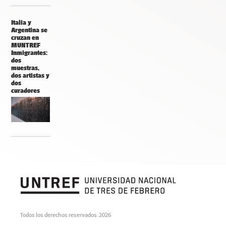
Italia y
Argentina se
cruzan en
MUNTREF
Inmigrantes:
dos
muestras,
dos artistas y
dos
curadores
Todos los derechos reservados. 2026