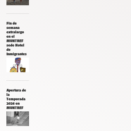
Fin de
semana
extralargo
en el
MUNTREF
sede Hotel
de
Inmigrantes
Apertura de
la
Temporada
2026 en
MUNTREF