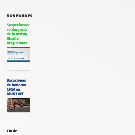
NOVEDADES
Sospechosas:
conferencia
de la artista
Giselle
Beiguelman
Vacaciones
de invierno
2026 en
MUNTREF
Fin de