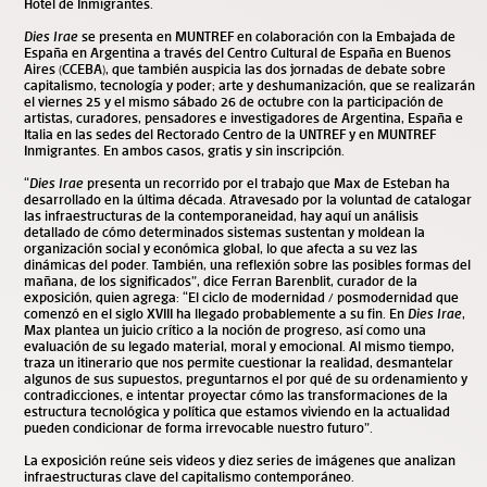
Hotel de Inmigrantes.
Dies Irae
se presenta en MUNTREF en colaboración con la Embajada de
España en Argentina a través del Centro Cultural de España en Buenos
Aires (CCEBA), que también auspicia las dos jornadas de debate sobre
capitalismo, tecnología y poder; arte y deshumanización, que se realizarán
el viernes 25 y el mismo sábado 26 de octubre con la participación de
artistas, curadores, pensadores e investigadores de Argentina, España e
Italia en las sedes del Rectorado Centro de la UNTREF y en MUNTREF
Inmigrantes. En ambos casos, gratis y sin inscripción.
“
Dies Irae
presenta un recorrido por el trabajo que Max de Esteban ha
desarrollado en la última década. Atravesado por la voluntad de catalogar
las infraestructuras de la contemporaneidad, hay aquí un análisis
detallado de cómo determinados sistemas sustentan y moldean la
organización social y económica global, lo que afecta a su vez las
dinámicas del poder. También, una reflexión sobre las posibles formas del
mañana, de los significados”, dice Ferran Barenblit, curador de la
exposición, quien agrega: “El ciclo de modernidad / posmodernidad que
comenzó en el siglo XVIII ha llegado probablemente a su fin. En
Dies Irae
,
Max plantea un juicio crítico a la noción de progreso, así como una
evaluación de su legado material, moral y emocional. Al mismo tiempo,
traza un itinerario que nos permite cuestionar la realidad, desmantelar
algunos de sus supuestos, preguntarnos el por qué de su ordenamiento y
contradicciones, e intentar proyectar cómo las transformaciones de la
estructura tecnológica y política que estamos viviendo en la actualidad
pueden condicionar de forma irrevocable nuestro futuro”.
La exposición reúne seis videos y diez series de imágenes que analizan
infraestructuras clave del capitalismo contemporáneo.