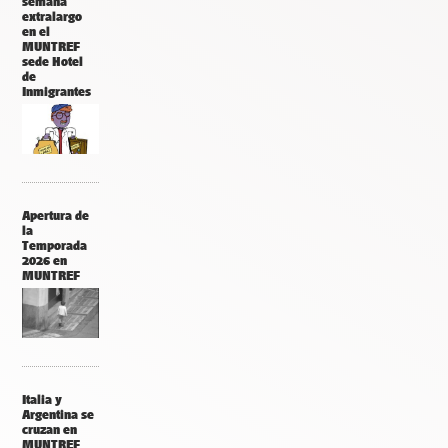
semana
extralargo
en el
MUNTREF
sede Hotel
de
Inmigrantes
Apertura de
la
Temporada
2026 en
MUNTREF
Italia y
Argentina se
cruzan en
MUNTREF