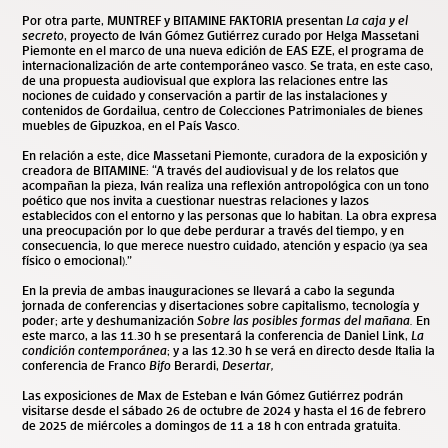
Por otra parte, MUNTREF y BITAMINE FAKTORIA presentan
La caja y el
secreto
, proyecto de Iván Gómez Gutiérrez curado por Helga Massetani
Piemonte en el marco de una nueva edición de EAS EZE, el programa de
internacionalización de arte contemporáneo vasco. Se trata, en este caso,
de una propuesta audiovisual que explora las relaciones entre las
nociones de cuidado y conservación a partir de las instalaciones y
contenidos de Gordailua, centro de Colecciones Patrimoniales de bienes
muebles de Gipuzkoa, en el País Vasco.
En relación a este, dice Massetani Piemonte, curadora de la exposición y
creadora de BITAMINE: “A través del audiovisual y de los relatos que
acompañan la pieza, Iván realiza una reflexión antropológica con un tono
poético que nos invita a cuestionar nuestras relaciones y lazos
establecidos con el entorno y las personas que lo habitan. La obra expresa
una preocupación por lo que debe perdurar a través del tiempo, y en
consecuencia, lo que merece nuestro cuidado, atención y espacio (ya sea
físico o emocional).”
En la previa de ambas inauguraciones se llevará a cabo la segunda
jornada de conferencias y disertaciones sobre capitalismo, tecnología y
poder; arte y deshumanización
Sobre las posibles formas del mañana
.
En
este marco, a las 11.30 h se presentará la conferencia de Daniel Link,
La
condición contemporánea
; y a las 12.30 h se verá en directo desde Italia la
conferencia de Franco
Bifo
Berardi,
Desertar,
Las exposiciones de Max de Esteban e Iván Gómez Gutiérrez podrán
visitarse desde el sábado 26 de octubre de 2024 y hasta el 16 de febrero
de 2025 de miércoles a domingos de 11 a 18 h con entrada gratuita.