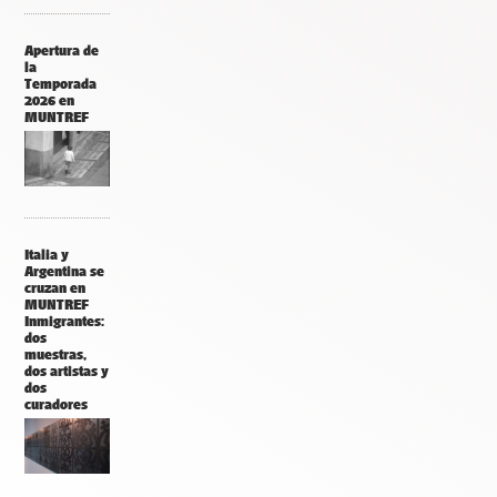
Apertura de
la
Temporada
2026 en
MUNTREF
Italia y
Argentina se
cruzan en
MUNTREF
Inmigrantes:
dos
muestras,
dos artistas y
dos
curadores