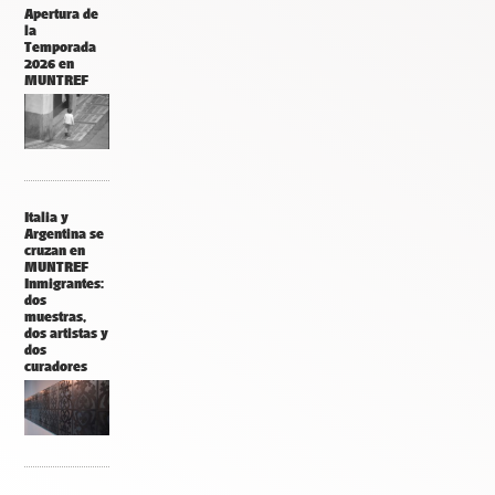
Apertura de
la
Temporada
2026 en
MUNTREF
Italia y
Argentina se
cruzan en
MUNTREF
Inmigrantes:
dos
muestras,
dos artistas y
dos
curadores