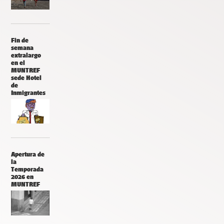
Fin de
semana
extralargo
en el
MUNTREF
sede Hotel
de
Inmigrantes
Apertura de
la
Temporada
2026 en
MUNTREF