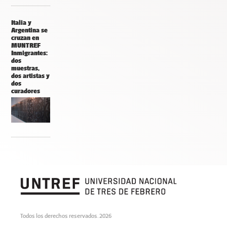
Italia y
Argentina se
cruzan en
MUNTREF
Inmigrantes:
dos
muestras,
dos artistas y
dos
curadores
Todos los derechos reservados. 2026