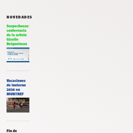
NOVEDADES
Sospechosas:
conferencia
de la artista
Giselle
Beiguelman
Vacaciones
de invierno
2026 en
MUNTREF
Fin de