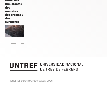
MUNTREF
Inmigrantes:
dos
muestras,
dos artistas y
dos
curadores
Todos los derechos reservados. 2026