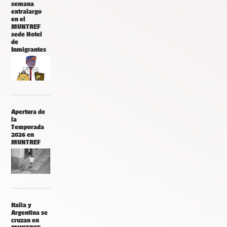
semana
extralargo
en el
MUNTREF
sede Hotel
de
Inmigrantes
Apertura de
la
Temporada
2026 en
MUNTREF
Italia y
Argentina se
cruzan en