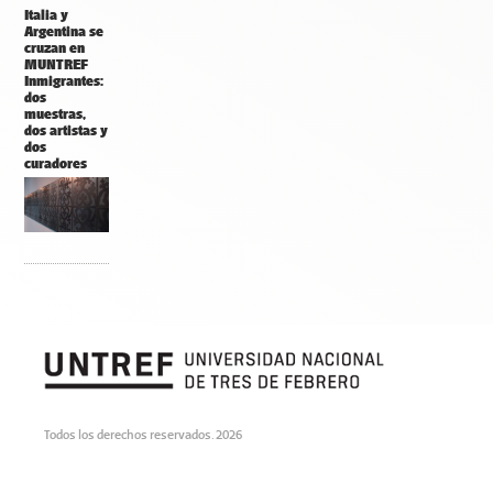
Italia y
Argentina se
cruzan en
MUNTREF
Inmigrantes:
dos
muestras,
dos artistas y
dos
curadores
Todos los derechos reservados. 2026