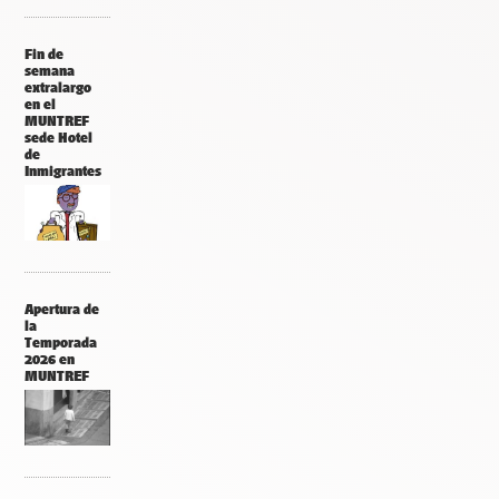
Fin de
semana
extralargo
en el
MUNTREF
sede Hotel
de
Inmigrantes
Apertura de
la
Temporada
2026 en
MUNTREF