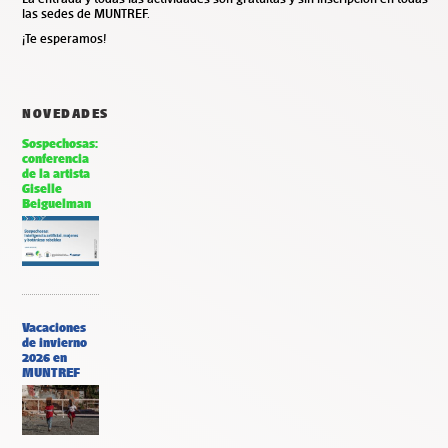
las sedes de MUNTREF.
¡Te esperamos!
NOVEDADES
Sospechosas:
conferencia
de la artista
Giselle
Beiguelman
Vacaciones
de invierno
2026 en
MUNTREF