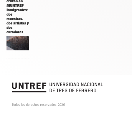
cruzan en
MUNTREF
Inmigrantes:
dos
muestras,
dos artistas y
dos
curadores
Todos los derechos reservados. 2026