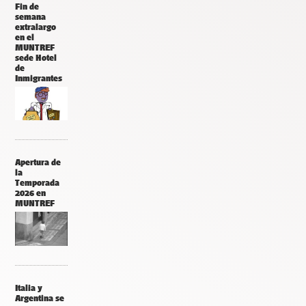
Fin de
semana
extralargo
en el
MUNTREF
sede Hotel
de
Inmigrantes
Apertura de
la
Temporada
2026 en
MUNTREF
Italia y
Argentina se