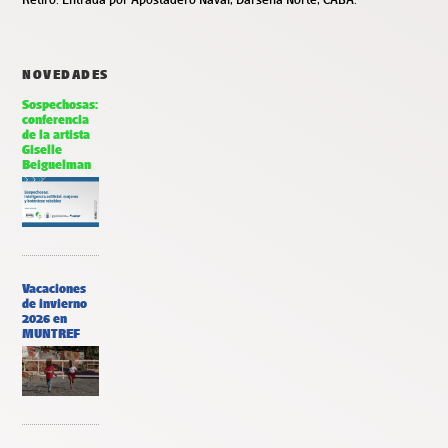
NOVEDADES
Sospechosas:
conferencia
de la artista
Giselle
Beiguelman
Vacaciones
de invierno
2026 en
MUNTREF