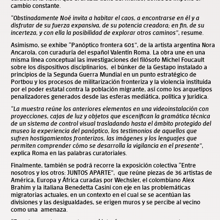
cambio constante.
“
Obstinadamente Noé invita a habitar el caos, a encontrarse en él y a
disfrutar de su fuerza expansiva, de su potencia creadora; en fin, de su
incerteza, y con ella la posibilidad de explorar otros caminos”
, resume.
Asimismo, se exhibe “Panóptico frontera 601”, de la artista argentina Nora
Ancarola, con curaduría del español Valentín Roma. La obra une en una
misma línea conceptual las investigaciones del filósofo Michel Foucault
sobre los dispositivos disciplinarios, el búnker de la Gestapo instalado a
principios de la Segunda Guerra Mundial en un punto estratégico de
Portbou y los procesos de militarización fronteriza y la violencia instituida
por el poder estatal contra la población migrante, así como los arquetipos
penalizadores generados desde las esferas mediática, política y jurídica.
“La muestra reúne los anteriores elementos en una videoinstalación con
proyecciones, cajas de luz y objetos que escenifican la gramática técnica
de un sistema de control visual trasladando hasta el ámbito protegido del
museo la experiencia del panóptico, los testimonios de aquellos que
sufren hostigamientos fronterizos, las imágenes y los lenguajes que
permiten comprender cómo se desarrolla la vigilancia en el presente”
,
explica Roma en las palabras curatoriales.
Finalmente, también se podrá recorre la exposición colectiva “Entre
nosotros y los otros: JUNTOS APARTE”, que reúne piezas de 36 artistas de
América, Europa y África curadas por Wechsler, el colombiano Alex
Brahim y la italiana Benedetta Casini con eje en las problemáticas
migratorias actuales, en un contexto en el cual se se acentúan las
divisiones y las desigualdades, se erigen muros y se percibe al vecino
como una amenaza.