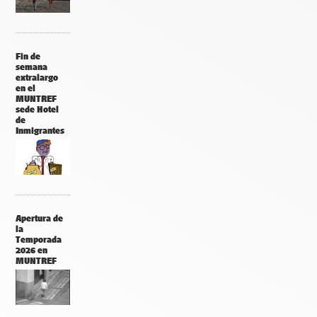
Fin de
semana
extralargo
en el
MUNTREF
sede Hotel
de
Inmigrantes
Apertura de
la
Temporada
2026 en
MUNTREF