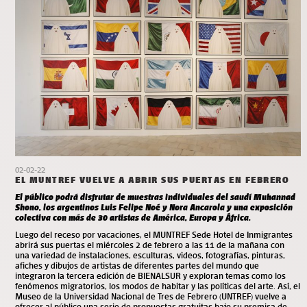
02-02-22
EL MUNTREF VUELVE A ABRIR SUS PUERTAS EN FEBRERO
El público podrá disfrutar de muestras individuales del saudí Muhannad
Shono, los argentinos Luis Felipe Noé y Nora Ancarola y una exposición
colectiva con más de 30 artistas de América, Europa y África.
Luego del receso por vacaciones, el MUNTREF Sede Hotel de Inmigrantes
abrirá sus puertas el miércoles 2 de febrero a las 11 de la mañana con
una variedad de instalaciones, esculturas, videos, fotografías, pinturas,
afiches y dibujos de artistas de diferentes partes del mundo que
integraron la tercera edición de BIENALSUR y exploran temas como los
fenómenos migratorios, los modos de habitar y las políticas del arte. Así, el
Museo de la Universidad Nacional de Tres de Febrero (UNTREF) vuelve a
ofrecer al público una serie de propuestas gratuitas bajo su premisa de