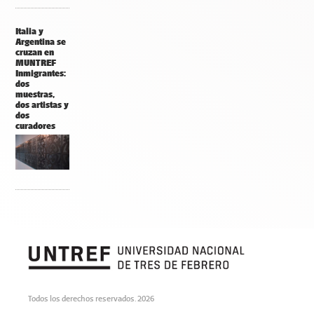
Italia y
Argentina se
cruzan en
MUNTREF
Inmigrantes:
dos
muestras,
dos artistas y
dos
curadores
Todos los derechos reservados. 2026