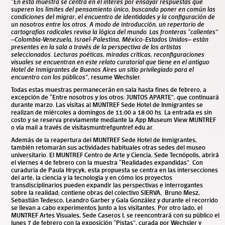
“En esta muestra se centra en el interés por ensayar respuestas que
superen los límites del pensamiento único, buscando poner en común las
condiciones del migrar, el encuentro de identidades y la configuración de
un nosotros entre los otros. A modo de introducción, un repertorio de
cartografías radicales revisa la lógica del mundo. Las fronteras “calientes”
–Colombia-Venezuela, Israel-Palestina, México-Estados Unidos– están
presentes en la sala a través de la perspectiva de los artistas
seleccionados. Lecturas poéticas, miradas críticas, reconfiguraciones
visuales se encuentran en este relato curatorial que tiene en el antiguo
Hotel de Inmigrantes de Buenos Aires un sitio privilegiado para el
encuentro con los públicos”
, resume Wechsler.
Todas estas muestras permanecerán en sala hasta fines de febrero, a
excepción de “Entre nosotros y los otros: JUNTOS APARTE”, que continuará
durante marzo. Las visitas al MUNTREF Sede Hotel de Inmigrantes se
realizan de miércoles a domingos de 11:00 a 18:00 hs. La entrada es sin
costo y se reserva previamente mediante la App Museum View MUNTREF
o vía mail a través de
visitasmuntref@untref.edu.ar
.
Además de la reapertura del MUNTREF Sede Hotel de Inmigrantes,
también retomarán sus actividades habituales otras sedes del museo
universitario. El MUNTREF Centro de Arte y Ciencia, Sede Tecnópolis, abrirá
el viernes 4 de febrero con la muestra “Realidades expandidas”. Con
curaduría de Paula Hrycyk, esta propuesta se centra en las intersecciones
del arte, la ciencia y la tecnología y en cómo los proyectos
transdisciplinarios pueden expandir las perspectivas e interrogantes
sobre la realidad; contiene obras del colectivo SIERVA, Bruno Mesz,
Sebastián Tedesco, Leandro Garber y Gala González y durante el recorrido
se llevan a cabo experimentos junto a los visitantes. Por otro lado, el
MUNTREF Artes Visuales, Sede Caseros I, se reencontrará con su público el
lunes 7 de febrero con la exposición “Pistas”, curada por Wechsler y