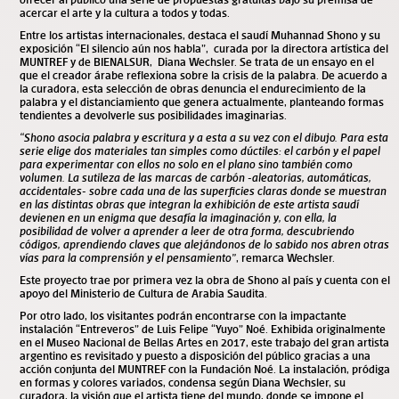
acercar el arte y la cultura a todos y todas.
Entre los artistas internacionales, destaca el saudí Muhannad Shono y su
exposición “El silencio aún nos habla”, curada por la directora artística del
MUNTREF y de BIENALSUR, Diana Wechsler. Se trata de un ensayo en el
que el creador árabe reflexiona sobre la crisis de la palabra. De acuerdo a
la curadora, esta selección de obras denuncia el endurecimiento de la
palabra y el distanciamiento que genera actualmente, planteando formas
tendientes a devolverle sus posibilidades imaginarias.
“Shono asocia palabra y escritura y a esta a su vez con el dibujo. Para esta
serie elige dos materiales tan simples como dúctiles: el carbón y el papel
para experimentar con ellos no solo en el plano sino también como
volumen. La sutileza de las marcas de carbón -aleatorias, automáticas,
accidentales- sobre cada una de las superficies claras donde se muestran
en las distintas obras que integran la exhibición de este artista saudí
devienen en un enigma que desafía la imaginación y, con ella, la
posibilidad de volver a aprender a leer de otra forma, descubriendo
códigos, aprendiendo claves que alejándonos de lo sabido nos abren otras
vías para la comprensión y el pensamiento”
, remarca Wechsler.
Este proyecto trae por primera vez la obra de Shono al país y cuenta con el
apoyo del Ministerio de Cultura de Arabia Saudita.
Por otro lado, los visitantes podrán encontrarse con la impactante
instalación “Entreveros” de Luis Felipe “Yuyo” Noé. Exhibida originalmente
en el Museo Nacional de Bellas Artes en 2017, este trabajo del gran artista
argentino es revisitado y puesto a disposición del público gracias a una
acción conjunta del MUNTREF con la Fundación Noé. La instalación, pródiga
en formas y colores variados, condensa según Diana Wechsler, su
curadora, la visión que el artista tiene del mundo, donde se impone el