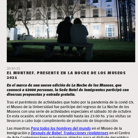
20-10-21
EL MUNTREF, PRESENTE EN LA NOCHE DE LOS MUSEOS
2021
En el marco de una nueva edición de La Noche de los Museos, que
convocó a 63000 personas, la Sede Hotel de Inmigrantes participó con
diversas propuestas y entrada gratuita.
Tras el paréntesis de actividades que hubo por la pandemia de la covid-19,
el Museo de la Universidad fue partícipe del regreso de La Noche de los
Museos con una serie de actividades especiales el sábado 30 de octubre.
En esta ocasión, el horario se extendió hasta las 23:00 hs. y l
as visitas se
llevaron a cabo bajo cumplimiento de protocolo de bioprotección.
Las muestras
Para todos los hombres del mundo
en el Museo de la
Inmigración y
Después de Babel. Traducciones rioplatenses
en el Centro
de Arte Contemporáneo estuvieron abiertas para el disfrute del público.