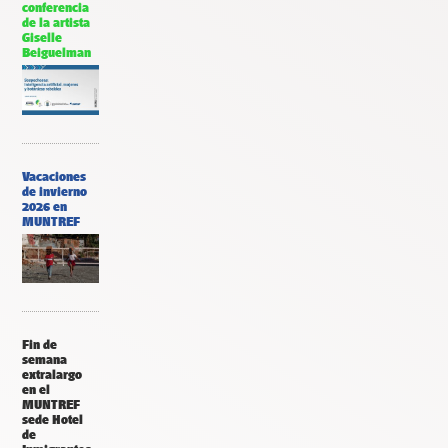
conferencia
de la artista
Giselle
Beiguelman
Vacaciones
de invierno
2026 en
MUNTREF
Fin de
semana
extralargo
en el
MUNTREF
sede Hotel
de