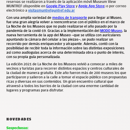
reservas se realizaron a través de la aplicación móvil Museum View
MUNTREF (disponible en
Google Play Store
y
Apple App Store
) o por correo
electrónico a
visitasmuntref@untref.edu.ar
Con una amplia variedad de
medios de transporte
para llegar al Museo,
fue una gran alegría volver a reencontrarse con el público en el marco de
La Noche de los Museos que no pudo realizarse el año pasado por la
pandemia de la covid-19. Gracias a la implementación del
MODO Museo
, la
nueva herramienta de la app del Museo –que se utiliza con auriculares
apuntando la cámara del celular a las piezas–, se pudo realizar un
recorrido por demás enriquecedor y atrapante. Además, contó con la
posibilidad de recibir toda la información sobre las distintas exposiciones
así como audioguías acerca de una determinada obra o punto de interés,
con su propia guía personalizada.
La edición 2021 de La Noche de los Museos volvió a convocar a miles de
vecinos y turistas para recorrer distintos espacios y centros culturales de
la ciudad de manera gratuita. Este año fueron más de 200 museos los que
participaron y salieron a la calle a tomar el espacio público con propuestas
ricas y diversas en sus contenidos. Un gran encuentro cultural que
atravesó a todos los barrios de la ciudad con una enorme cantidad de
lugares y programas para disfrutar.
NOVEDADES
Sospechosas: