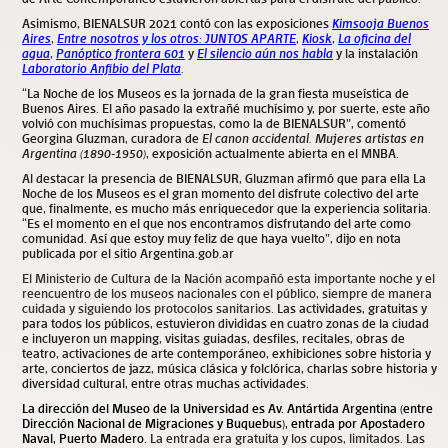
Asimismo, BIENALSUR 2021 contó con las exposiciones
Kimsooja Buenos
Aires
,
Entre nosotros y los otros: JUNTOS APARTE
,
Kiosk
,
La oficina del
agua
,
Panóptico frontera 601
y
El silencio aún nos habla
y la instalación
Laboratorio Anfibio del Plata
.
“La Noche de los Museos es la jornada de la gran fiesta museística de
Buenos Aires. El año pasado la extrañé muchísimo y, por suerte, este año
volvió con muchísimas propuestas, como la de BIENALSUR”, comentó
Georgina Gluzman, curadora de
El canon accidental. Mujeres artistas en
Argentina (1890-1950)
, exposición actualmente abierta en el MNBA.
Al destacar la presencia de BIENALSUR, Gluzman afirmó que para ella La
Noche de los Museos es el gran momento del disfrute colectivo del arte
que, finalmente, es mucho más enriquecedor que la experiencia solitaria.
“Es el momento en el que nos encontramos disfrutando del arte como
comunidad. Así que estoy muy feliz de que haya vuelto”, dijo en nota
publicada por el sitio Argentina.gob.ar
El Ministerio de Cultura de la Nación acompañó esta importante noche y el
reencuentro de los museos nacionales con el público, siempre de manera
cuidada y siguiendo los protocolos sanitarios.
Las actividades, gratuitas y
para todos los públicos, estuvieron divididas en cuatro zonas de la ciudad
e incluyeron un mapping, visitas guiadas, desfiles, recitales, obras de
teatro, activaciones de arte contemporáneo, exhibiciones sobre historia y
arte, conciertos de jazz, música clásica y folclórica, charlas sobre historia y
diversidad cultural, entre otras muchas actividades.
La dirección del Museo de la Universidad es Av. Antártida Argentina (entre
Dirección Nacional de Migraciones y Buquebus), entrada por Apostadero
Naval, Puerto Madero.
La entrada era gratuita y los cupos, limitados. Las