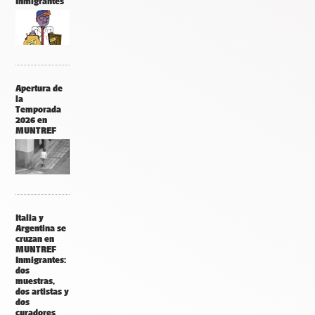
Inmigrantes
Apertura de
la
Temporada
2026 en
MUNTREF
Italia y
Argentina se
cruzan en
MUNTREF
Inmigrantes:
dos
muestras,
dos artistas y
dos
curadores