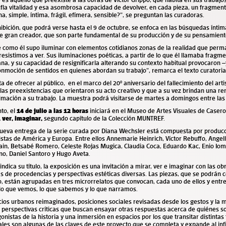
fla
vitalidad y esa asombrosa capacidad de devolver, en cada pieza, un fragment
, simple, íntima, frágil, efímera, sensible?”, se preguntan las curadoras.
ibición, que podrá verse hasta el 9 de octubre, se enfoca en las búsquedas ínti
te gran creador, que son parte fundamental de su producción y de su pensamient
 como él supo iluminar con elementos cotidianos zonas de la realidad que perm
resistimos a ver. Sus iluminaciones poéticas, a partir de lo que él llamaba fragme
ana, y su capacidad de resignificarla alterando su contexto habitual provocaron
nmoción de sentidos en quienes abordan su trabajo”, remarca el texto curatoria
ta de ofrecer al público, en el marco del 20º aniversario del fallecimiento del arti
las preexistencias que orientaron su acto creativo y que a su vez brindan una r
mación a su trabajo.
La muestra podrá visitarse de martes a domingos entre las 
to, el
14 de julio a las 12 horas
iniciará en e
l Museo de Artes Visuales de Casero
, ver, imaginar
,
segundo capítulo de la Colección MUNTREF.
nueva entrega de la serie curada por Diana Wechsler está compuesta por produc
istas de América y Europa. Entre ellos Annemarie Heinrich, Víctor Rebuffo, Angel
ain, Betsabé Romero, Celeste Rojas Mugica, Claudia Coca, Eduardo Kac, Enio Iom
no, Daniel Santoro y Hugo Aveta.
ndica su título, la exposición es una invitación a mirar, ver e imaginar con las ob
as de procedencias y perspectivas estéticas diversas. Las piezas, que se podrán 
o, están agrupadas en
tres microrrelatos que convocan, cada uno de ellos y entre 
 lo que vemos, lo que sabemos y lo que narramos.
ios urbanos reimaginados, posiciones sociales revisadas desde los gestos y la m
 perspectivas críticas que buscan ensayar otras respuestas acerca de quiénes so
onistas de la historia y una inmersión en espacios por los que transitar distintas 
ales son algunas de las claves de este proyecto que se completa y expande al inf