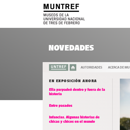
NOVEDADES
AUTORIDADES
ACERCA DE M
EN EXPOSICIÓN AHORA
Ella parpadeó dentro y fuera de la
historia
Entre pasados
Infancias. Algunas historias de
chicas y chicos en el mundo