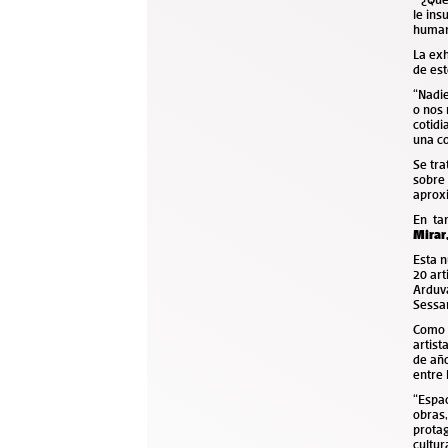
le
insu
humana
La exh
de es
“Nadie
o nos 
cotidi
una co
Se tra
sobre 
aproxi
En tan
Mirar
Esta 
20 art
Arduv
Sessa
Como i
artist
de añ
entre
“Espac
obras,
protag
cultur