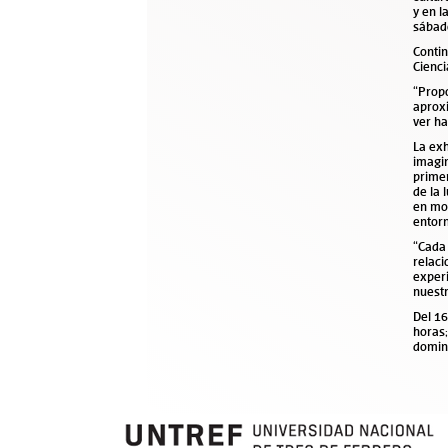
y en l
sábado
Contin
Cienci
“Prop
aproxi
ver ha
La exh
imagin
primer
de la 
en mov
entorn
“Cada 
relaci
experi
nuest
Del 16
horas;
doming