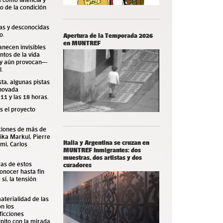
o de la condición
mas y desconocidas
o.
Apertura de la Temporada 2026
en MUNTREF
anecen invisibles
ntos de la vida
 –y aún provocan–-
l.
sta, algunas pistas
enovada
11 y las 18 horas.
s el proyecto
ciones de más de
lika Markul, Pierre
Italia y Argentina se cruzan en
mi, Carlos
MUNTREF Inmigrantes: dos
muestras, dos artistas y dos
ras de estos
curadores
conocer hasta fin
sí, la tensión
aterialidad de las
n los
ficciones
inito con la mirada