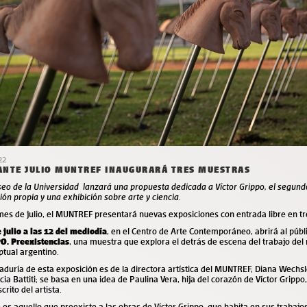
22
ANTE JULIO MUNTREF INAUGURARÁ TRES MUESTRAS
seo de la Universidad lanzará una propuesta dedicada a
Víctor
Grippo, el segund
ión propia y una exhibición sobre arte y ciencia.
mes de julio, el MUNTREF presentará nuevas exposiciones con entrada libre en t
e julio a las 12 del mediodía
, en el Centro de Arte Contemporáneo,
abrirá al púb
O. Preexistencias
, una muestra que explora el detrás de escena del trabajo del 
tual argentino.
aduría de esta exposición es de la directora artística del MUNTREF, Diana Wechsle
cia Battiti; se basa en una idea de Paulina Vera, hija del corazón de Víctor Grippo
rito del artista.
 es aquello que preexiste a las obras de Víctor Grippo, que habita en sus trabajo