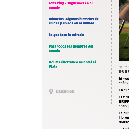
Let’s Play / Juguemos en el
mundo
Infancias. Algunas historias de
chicas y chicos en el mundo
Lo que toca la mirada
Para todos los hombres del
mundo
Del Mediterráneo oriental al
Plata
01-07-
DUR
El mu
colecc
En el 
UBICACIÓN
El
7 d
GRIPP
concep
La cur
Floren
manusc
“¿Qué