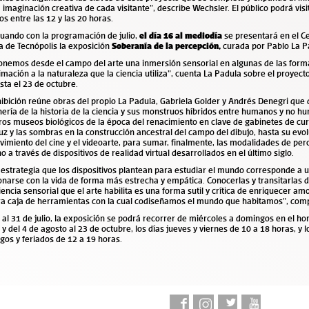
a imaginación creativa de cada visitante”, describe Wechsler. El público podrá visi
s entre las 12 y las 20 horas.
uando con la programación de julio,
el día 16 al mediodía
s
e presentará en el C
a de Tecnópolis la exposición
Soberanía de la percepción
,
curada por Pablo La P
onemos desde el campo del arte una inmersión sensorial en algunas de las form
mación a la naturaleza que la ciencia utiliza”, cuenta La Padula sobre el proyect
sta el 23 de octubre.
ibición reúne obras del propio La Padula, Gabriela Golder y Andrés Denegri que 
ería de la historia de la ciencia y sus monstruos híbridos entre humanos y no h
os museos biológicos de la época del renacimiento en clave de gabinetes de cur
luz y las sombras en la construcción ancestral del campo del dibujo, hasta su evo
imiento del cine y el videoarte, para sumar, finalmente, las modalidades de per
o a través de dispositivos de realidad virtual desarrollados en el último siglo.
estrategia que los dispositivos plantean para estudiar el mundo corresponde a 
onarse con la vida de forma más estrecha y empática. Conocerlas y transitarlas 
encia sensorial que el arte habilita es una forma sutil y crítica de enriquecer 
ra caja de herramientas con la cual codiseñamos el mundo que habitamos”, comp
 al 31 de julio, la exposición se podrá recorrer de miércoles a domingos en el ho
 y del 4 de agosto al 23 de octubre, los días jueves y viernes de 10 a 18 horas, y 
os y feriados de 12 a 19 horas.