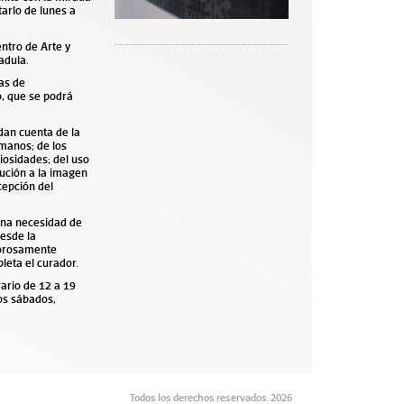
tarlo de lunes a
entro de Arte y
adula.
as de
o,
que se podrá
dan cuenta de la
umanos; de los
iosidades; del uso
lución a la imagen
cepción del
una necesidad de
desde la
amorosamente
leta el curador.
rario de 12 a 19
los sábados,
Todos los derechos reservados. 2026