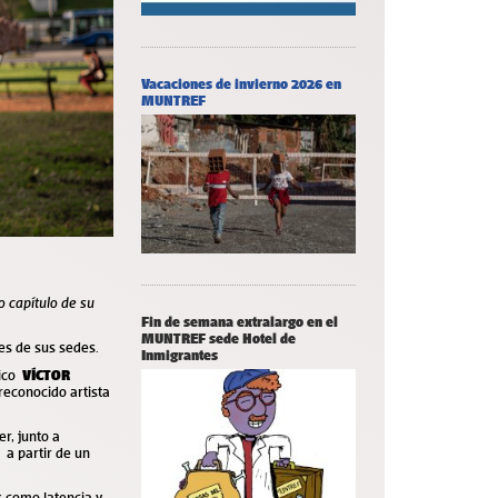
Vacaciones de invierno 2026 en
MUNTREF
o capítulo de su
Fin de semana extralargo en el
MUNTREF sede Hotel de
res de sus sedes.
Inmigrantes
lico
VÍCTOR
reconocido artista
r, junto a
, a partir de un
s como latencia y