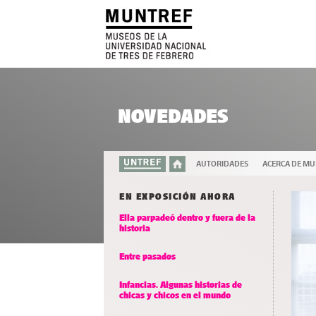
NOVEDADES
AUTORIDADES
ACERCA DE M
EN EXPOSICIÓN AHORA
Ella parpadeó dentro y fuera de la
historia
Entre pasados
Infancias. Algunas historias de
chicas y chicos en el mundo