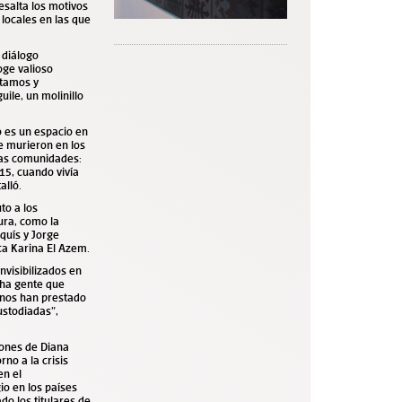
esalta los motivos
 locales en las que
 diálogo
oge valioso
stamos y
ile, un molinillo
o es un espacio en
e murieron en los
stas comunidades:
15, cuando vivía
alló.
to a los
ura, como la
rquís y Jorge
ica Karina El Azem.
nvisibilizados en
cha gente que
e nos han prestado
ustodiadas”,
ciones de Diana
no a la crisis
en el
io en los países
do los titulares de