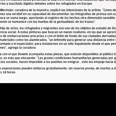
arios y suscitado álgidos debates sobre los refugiados en Europa.
Wechsler, curadora de la muestra, explicó las intenciones de la artista. “Como
nes una
verdad
en su capacidad de documentar, las fotografías de prensa son su
tura se suma luego, aportando al registro de los hechos otra dimensión sensible:
nto se humanice con las huellas de la gestualidad, de los trazos”.
ija de sirios, los refugiados y migrantes son uno de los objetos de estudio de Do
lencia social. A estas pinturas que buscan un nuevo realismo, en las que se apreci
o de embarcaciones precarias o con el telón de fondo de sus ciudades derruidas,
materiales como los alambrados, “un leitmotiv
para generar una distancia entre
entada y el espectador, para instalarnos en un sitio inquietante desde el que pe
nes”, agrega la curadora.
a con el que Dowek acompaña estas piezas, que estarán disponibles al público h
re, es más que elocuente: “Las graves condiciones humanitarias generadas por 
icias sociales, hacen imposible a los pueblos no emigrar… esto los empuja hacia la 
exposiciones pueden visitarse gratuitamente, sin reserva previa, de martes a 
as 18 horas.