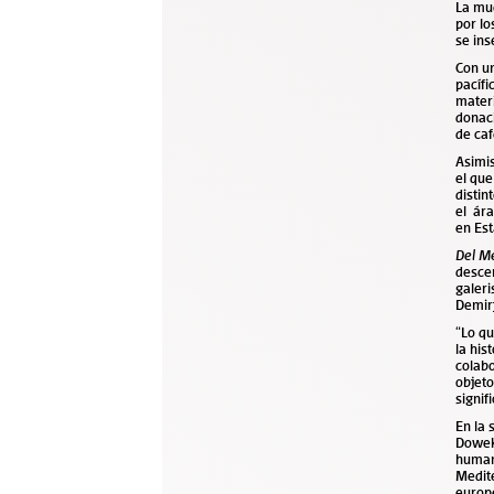
La mue
por lo
se ins
Con un
pacífi
materi
donaci
de caf
Asimis
el que
distin
el ára
en Est
Del Me
descen
galeri
Demirj
“Lo qu
la his
colabo
objeto
signif
En la 
Dowek.
humani
Medite
europe