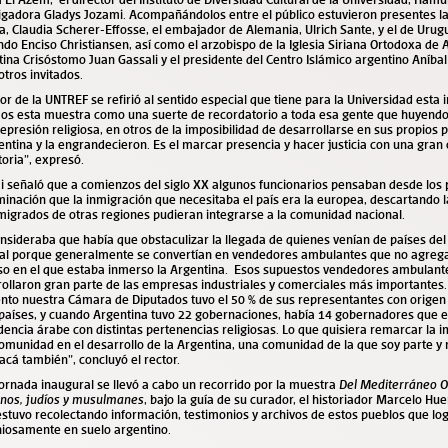
tigadora Gladys Jozami. Acompañándolos entre el público estuvieron presentes 
a, Claudia Scherer-Effosse, el embajador de Alemania, Ulrich Sante, y el de Urug
do Enciso Christiansen, así como el arzobispo de la Iglesia Siriana Ortodoxa de 
ina Crisóstomo Juan Gassali y el presidente del Centro Islámico argentino Aníbal
otros invitados.
tor de la UNTREF se refirió al sentido especial que tiene para la Universidad esta
mos esta muestra como una suerte de recordatorio a toda esa gente que huyend
represión religiosa, en otros de la imposibilidad de desarrollarse en sus propios p
entina y la engrandecieron. Es el marcar presencia y hacer justicia con una gran 
toria”, expresó.
 señaló que a comienzos del siglo XX algunos funcionarios pensaban desde los pr
minación que la inmigración que necesitaba el país era la europea, descartando l
migrados de otras regiones pudieran integrarse a la comunidad nacional.
nsideraba que había que obstaculizar la llegada de quienes venían de países de
tal porque generalmente se convertían en vendedores ambulantes que no agreg
so en el que estaba inmerso la Argentina. Esos supuestos vendedores ambulante
ollaron gran parte de las empresas industriales y comerciales más importantes.
to nuestra Cámara de Diputados tuvo el 50 % de sus representantes con origen
 países, y cuando Argentina tuvo 22 gobernaciones, había 14 gobernadores que 
encia árabe con distintas pertenencias religiosas. Lo que quisiera remarcar la 
omunidad en el desarrollo de la Argentina, una comunidad de la que soy parte y
acá también”, concluyó el rector.
jornada inaugural se llevó a cabo un recorrido por la muestra
Del Mediterráneo Or
ianos, judíos y musulmanes
, bajo la guía de su curador, el historiador Marcelo Hu
stuvo recolectando información, testimonios y archivos de estos pueblos que lo
iosamente en suelo argentino.