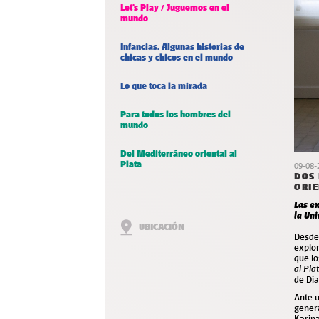
Let’s Play / Juguemos en el
mundo
Infancias. Algunas historias de
chicas y chicos en el mundo
Lo que toca la mirada
Para todos los hombres del
mundo
Del Mediterráneo oriental al
Plata
09-08-
DOS 
ORI
Las e
la Uni
UBICACIÓN
Desde
explor
que lo
al Pla
de Dia
Ante u
genera
Karina