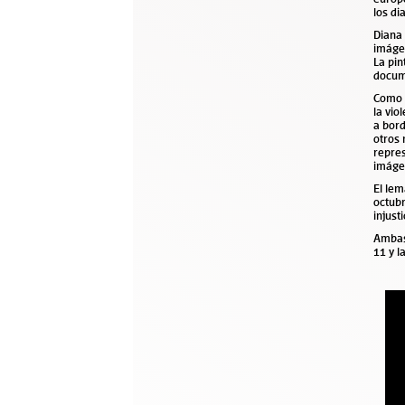
los di
Diana 
imáge
La pin
docume
Como h
la vio
a bord
otros 
repres
imáge
El lem
octub
injust
Ambas 
11 y l