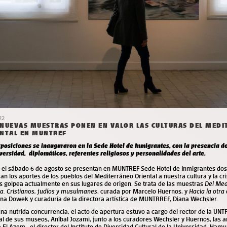
22
NUEVAS MUESTRAS PONEN EN VALOR LAS CULTURAS DEL MED
ENTAL EN MUNTREF
xposiciones se inauguraron en la Sede Hotel de Inmigrantes, con la presencia d
versidad, diplomáticos, referentes religiosos y personalidades del arte.
 el sábado 6 de agosto se presentan en MUNTREF Sede Hotel de Inmigrantes dos
an los aportes de los pueblos del Mediterráneo Oriental a nuestra cultura y la cr
s golpea actualmente en sus lugares de origen. Se trata de las muestras
Del Med
ta. Cristianos, judíos y musulmanes
, curada por Marcelo Huernos, y
Hacia la otra 
na Dowek y curaduría de la directora artística de MUNTRREF, Diana Wechsler.
na nutrida concurrencia, el acto de apertura estuvo a cargo del rector de la UNT
l de sus museos, Aníbal Jozami, junto a los curadores Wechsler y Huernos, las a
 El Azem, el director del Instituto de Diversidad Cultural de la Universidad, Hamur