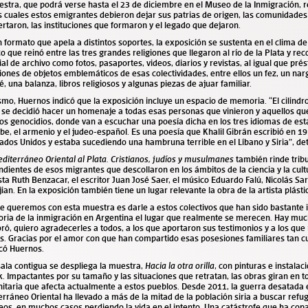
stra, que podrá verse hasta el 23 de diciembre en el Museo de la Inmigración, r
s cuales estos emigrantes debieron dejar sus patrias de origen, las comunidades
ertaron, las instituciones que formaron y el legado que dejaron.
 formato que apela a distintos soportes, la exposición se sustenta en el
clima de
co que reinó entre las tres grandes religiones que llegaron al río de la Plata y
rec
al de archivo como fotos, pasaportes, videos, diarios y revistas, al igual que pré
ones de objetos emblemáticos de esas colectividades, entre ellos un fez, un nargu
é, una balanza, libros religiosos y algunas piezas de ajuar familiar.
mo, Huernos indicó que la exposición incluye un espacio de memoria. “El cilindr
 se decidió hacer un homenaje a todas esas personas que vinieron y aquellos qu
tos genocidios, donde van a escuchar una poesía dicha en los tres idiomas de e
be, el armenio y el judeo-español. Es una poesía que Khalil Gibrán escribió en 19
ados Unidos y estaba sucediendo una hambruna terrible en el Líbano y Siria”, det
diterráneo Oriental al Plata. Cristianos, judíos y musulmanes
también rinde tribu
dientes de esos migrantes que descollaron en los ámbitos de la ciencia y la cult
sta Ruth Benzacar, el escritor Juan José Saer, el músico Eduardo Falú, Nicolás Sa
ian. En la exposición también tiene un lugar relevante la obra de la artista plást
e queremos con esta muestra es darle a estos colectivos que han sido bastante i
toria de la inmigración en Argentina el lugar que realmente se merecen. Hay mu
ró, quiero agradecerles a todos, a los que aportaron sus testimonios y a los qu
s. Gracias por el amor con que han compartido esas posesiones familiares tan c
icó Huernos.
sala contigua se despliega la muestra,
Hacia la otra orilla
, con pinturas e instala
 Impactantes por su tamaño y las situaciones que retratan, las obras giran en tor
taria que afecta actualmente a estos pueblos. Desde 2011, la guerra desatada 
rráneo Oriental ha llevado a más de la mitad de la población siria a buscar refug
os, en muchos casos perdiendo la vida en el intento. Una catástrofe que ha copa