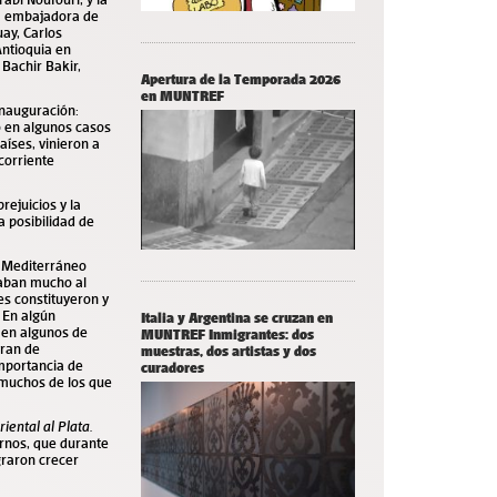
la embajadora de
uay, Carlos
Antioquia en
 Bachir Bakir,
Apertura de la Temporada 2026
en MUNTREF
 inauguración:
o en algunos casos
aíses, vinieron a
corriente
ejuicios y la
a posibilidad de
l Mediterráneo
aban mucho al
s constituyeron y
 En algún
Italia y Argentina se cruzan en
 en algunos de
MUNTREF Inmigrantes: dos
eran de
muestras, dos artistas y dos
importancia de
curadores
 muchos de los que
iental al Plata.
ernos, que durante
graron crecer