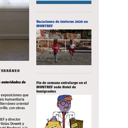
Vacaciones de invierno 2026 en
MUNTREF
ITERRÁNEO
e autoridades de
Fin de semana extralargo en el
MUNTREF sede Hotel de
Inmigrantes
 exposiciones que
isis humanitaria
iterráneo oriental
orilla
, con obras
REF y director
rtistas Dowek y
abi Noufouri, y la