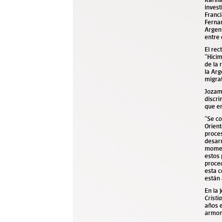
inves
Franci
Fernan
Argent
entre 
El rec
“Hici
de la 
la Arg
migra
Jozami
discri
que e
“Se co
Orien
proce
desarr
momen
estos
proced
esta c
están 
En la 
Crist
años e
armon