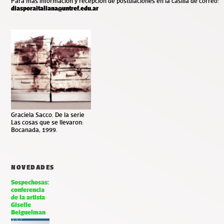
Para más información y recepción de postulaciones en
la casilla de correo:
diasporaitaliana@untref.edu.ar
Graciela Sacco. De la serie
Las cosas que se llevaron:
Bocanada, 1999.
NOVEDADES
Sospechosas:
conferencia
de la artista
Giselle
Beiguelman