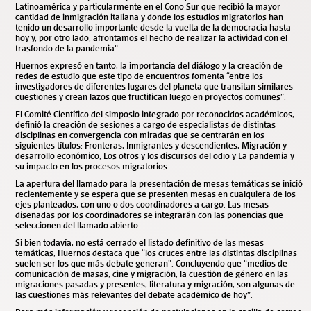
Latinoamérica y particularmente en el Cono Sur que recibió la mayor
cantidad de inmigración italiana y donde los estudios migratorios han
tenido un desarrollo importante desde la vuelta de la democracia hasta
hoy y, por otro lado, afrontamos el hecho de realizar la actividad con el
trasfondo de la pandemia”.
Huernos expresó en tanto, la importancia del diálogo y la creación de
redes de estudio que este tipo de encuentros fomenta “entre los
investigadores de diferentes lugares del planeta que transitan similares
cuestiones y crean lazos que fructifican luego en proyectos comunes”.
El Comité Científico del simposio integrado por reconocidos académicos,
definió la creación de sesiones a cargo de especialistas de distintas
disciplinas en convergencia con miradas que se centrarán en los
siguientes títulos: Fronteras, Inmigrantes y descendientes, Migración y
desarrollo económico
,
Los otros y los discursos del odio y La pandemia y
su impacto en los procesos migratorios.
La apertura del llamado para la presentación de mesas temáticas se inició
recientemente y se espera que se presenten mesas en cualquiera de los
ejes planteados, con uno o dos coordinadores a cargo. Las mesas
diseñadas por los coordinadores se integrarán con las ponencias que
seleccionen del llamado abierto.
Si bien todavía, no está cerrado el listado definitivo de las mesas
temáticas, Huernos destaca que “los cruces entre las distintas disciplinas
suelen ser los que más debate generan”. Concluyendo que “medios de
comunicación de masas, cine y migración, la cuestión de género en las
migraciones pasadas y presentes, literatura y migración, son algunas de
las cuestiones más relevantes del debate académico de hoy”.