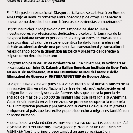
MUNTREF Museo de la Inmigración.
El 4° Simposio Internacional-Diásporas Italianas se celebrará en Buenos
Aires bajo el lema:
“
Fronteras entre nosotros y los otros. El derecho a
migrar como derecho humano. Tránsitos, experiencias e imaginarios”.
Desde los inicios, el objetivo de este simposio ha sido reunir a
investigadores y profesionales dedicados a explorar la temática de la
diáspora italiana desde el período de las migraciones de masas hasta
nuestros días. El valor de estos encuentros ha dado lugar a elevar el
debate académico desde una perspectiva transnacional y transcultural,
reflexionando sobre la dimensión histórica y presente del derecho a
migrar como derecho humano.
Programado para del 30 de noviembre al 2 de diciembre, la actividad es
organizada por
John D. Calandra Italian American Institute de New York,
CO.AS.IT de Melbourne, Mu.Ma Istituzione Musei del Mare e delle
Migrazioni de Genova y
UNTREF/MUNTREF de Buenos Aires.
La expectativa es mayor pues esta vez el marco será nuestro Museo de la
Inmigración (Universidad Nacional de Tres de Febrero), establecido en el
antiguo Hotel de Inmigrantes de Buenos Aires que fuera la puerta de
entrada de más de 6.500.000 de inmigrantes que llegaron a la Argentina.
Y que desde puesta en valor en 2013, se propone recuperar la memoria
de la inmigración pasada y presente con la certeza de que los migrantes
enriquecen al país que los recibe y que el derecho a migrar es también un
derecho humano.
El desafío para esta edición es muy significativo por varias cuestiones. Así
lo señala Marcelo Huernos, Investigador y Productor de Contenido de
MUNTREF, “será la primera oportunidad en que se realizará en