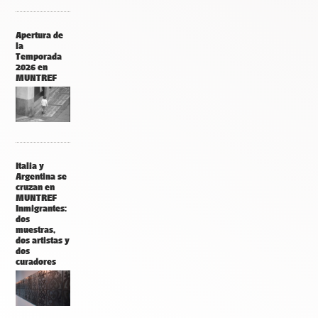
Apertura de
la
Temporada
2026 en
MUNTREF
Italia y
Argentina se
cruzan en
MUNTREF
Inmigrantes:
dos
muestras,
dos artistas y
dos
curadores