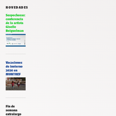
NOVEDADES
Sospechosas:
conferencia
de la artista
Giselle
Beiguelman
Vacaciones
de invierno
2026 en
MUNTREF
Fin de
semana
extralargo