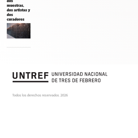
dos
muestras,
dos artistas y
dos
curadores
Todos los derechos reservados. 2026