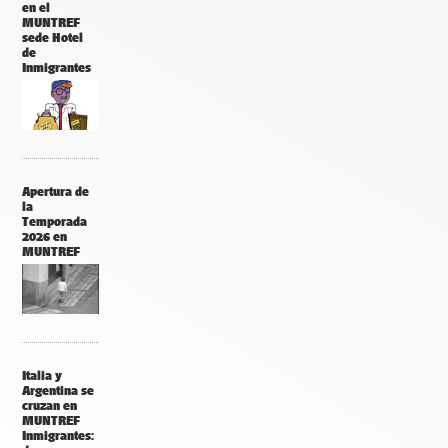
en el
MUNTREF
sede Hotel
de
Inmigrantes
Apertura de
la
Temporada
2026 en
MUNTREF
Italia y
Argentina se
cruzan en
MUNTREF
Inmigrantes: