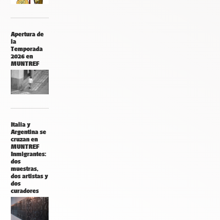
Apertura de
la
Temporada
2026 en
MUNTREF
Italia y
Argentina se
cruzan en
MUNTREF
Inmigrantes:
dos
muestras,
dos artistas y
dos
curadores