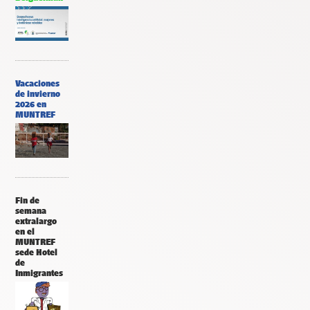
Vacaciones
de invierno
2026 en
MUNTREF
Fin de
semana
extralargo
en el
MUNTREF
sede Hotel
de
Inmigrantes