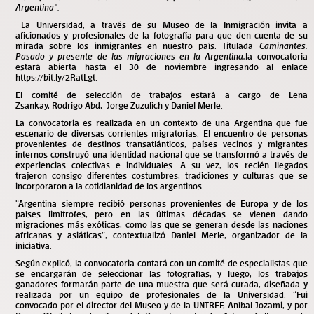
Argentina”.
La Universidad, a través de su Museo de la Inmigración invita a
aficionados y profesionales de la fotografía para que den cuenta de su
mirada sobre los inmigrantes en nuestro país. Titulada
Caminantes.
Pasado y presente de las migraciones en la Argentina,
la convocatoria
estará abierta hasta el 30 de noviembre ingresando al enlace
https://bit.ly/2RatLgt
.
El comité de selección de trabajos estará a cargo de Lena
Zsankay, Rodrigo Abd, Jorge Zuzulich y Daniel Merle.
La convocatoria es realizada en un contexto de una Argentina que fue
escenario de diversas corrientes migratorias. El encuentro de personas
provenientes de destinos transatlánticos, países vecinos y migrantes
internos construyó una identidad nacional que se transformó a través de
experiencias colectivas e individuales. A su vez, los recién llegados
trajeron consigo diferentes costumbres, tradiciones y culturas que se
incorporaron a la cotidianidad de los argentinos.
“Argentina siempre recibió personas provenientes de Europa y de los
países limítrofes, pero en las últimas décadas se vienen dando
migraciones más exóticas, como las que se generan desde las naciones
africanas y asiáticas”, contextualizó Daniel Merle, organizador de la
iniciativa.
Según explicó, la convocatoria contará con un comité de especialistas que
se encargarán de seleccionar las fotografías, y luego, los trabajos
ganadores formarán parte de una muestra que será curada, diseñada y
realizada por un equipo de profesionales de la Universidad. “Fui
convocado por el director del Museo y de la UNTREF, Aníbal Jozami, y por