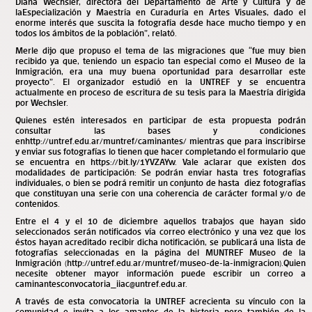
Diana Wechsler, directora del Departamento de Arte y Cultura y de
la
Especialización y Maestría en Curaduría en Artes Visuales
, dado el
enorme interés que suscita la fotografía desde hace mucho tiempo y en
todos los ámbitos de la población”, relató.
Merle dijo que propuso el tema de las migraciones que “fue muy bien
recibido ya que, teniendo un espacio tan especial como el Museo de la
Inmigración, era una muy buena oportunidad para desarrollar este
proyecto”. El organizador estudió en la UNTREF y se encuentra
actualmente en proceso de escritura de su tesis para la Maestría dirigida
por Wechsler.
Quienes estén interesados en participar de esta propuesta podrán
consultar las bases y condiciones
en
http://untref.edu.ar/muntref/caminantes/
mientras que para inscribirse
y enviar sus fotografías lo tienen que hacer completando el formulario que
se encuentra en
https://bit.ly/1YVZAYw
. Vale aclarar que existen dos
modalidades de participación: Se podrán enviar hasta tres fotografías
individuales, o bien se podrá remitir un conjunto de hasta diez fotografías
que constituyan una serie con una coherencia de carácter formal y/o de
contenidos.
Entre el 4 y el 10 de diciembre aquellos trabajos que hayan sido
seleccionados serán notificados vía correo electrónico y una vez que los
éstos hayan acreditado recibir dicha notificación, se publicará una lista de
fotografías seleccionadas en la página del MUNTREF Museo de la
Inmigración (
http://untref.edu.ar/muntref/museo-de-la-inmigracion
).Quien
necesite obtener mayor información puede escribir un correo a
caminantesconvocatoria_iiac@untref.edu.ar.
A través de esta convocatoria la UNTREF acrecienta su vínculo con la
comunidad e invita a los amantes de la historia pero también de la