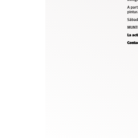
A part
pintur
Sábad
MUNTR
La act
Conta