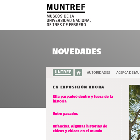
NOVEDADES
AUTORIDADES
ACERCA DE M
EN EXPOSICIÓN AHORA
Ella parpadeó dentro y fuera de la
historia
Entre pasados
Infancias. Algunas historias de
chicas y chicos en el mundo