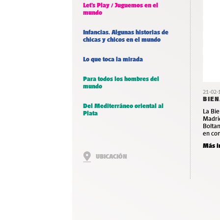
Let’s Play / Juguemos en el
mundo
Infancias. Algunas historias de
chicas y chicos en el mundo
Lo que toca la mirada
Para todos los hombres del
mundo
21-02-
BIEN
Del Mediterráneo oriental al
La Bi
Plata
Madrid
Boltan
en con
Más i
UBICACIÓN