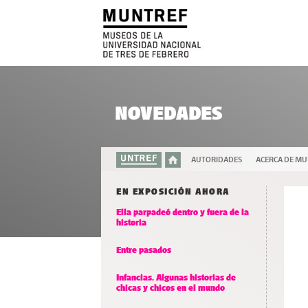
NOVEDADES
AUTORIDADES
ACERCA DE M
EN EXPOSICIÓN AHORA
Ella parpadeó dentro y fuera de la
historia
Entre pasados
Infancias. Algunas historias de
chicas y chicos en el mundo