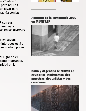
nte”, afirmó
 pero aquí es
un lugar para
ractúa con las
Apertura de la Temporada 2026
en MUNTREF
R con sus
rtinentes a
as en las diversas
active alguna
e intereses está a
onalizada o poder
el lugar en el
e contemporáneo,
aridad en la
Italia y Argentina se cruzan en
MUNTREF Inmigrantes: dos
muestras, dos artistas y dos
curadores