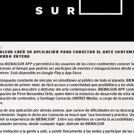
21
ALSUR CREÓ SU APLICACIÓN PARA CONECTAR EL ARTE CONTE
MUNDO ENTERO
ma BIENALSUR APP y permitirá a los usuarios de los cinco continentes conocer l
ciones al tiempo que podrán ser partícipes de eventos e inauguraciones desde e
ntren. Está disponible en
Google Play
y
App Store
.
búsqueda constante de vincular en simultáneo al público de todo el planeta, BI
licación de primer nivel, de fácil acceso y conectividad que posibilitará a los visi
s rutas para descubrir y disfrutar del arte contemporáneo. BIENALSUR APP cont
ipación de Piren Benavídez Ortiz, quien lideró la instancia de desarrollo de esta i
ización de contenidos, y Santiago Camarda (UNTREF Media), a cargo de la puest
o.
ta de una aplicación por demás amena, que carece de dificultades en su descarg
imiento. Según lo dicho por Camarda se buscó que “sea funcional y práctica. Un
ivir la experiencia de BIENALSUR”. Entre sus objetivos se cuenta la accesibilidad
alquier persona, desde cualquier lugar, disfrute de BIENALSUR.
a invitación a la gente a salir, a asistir físicamente a las sedes y participar de las