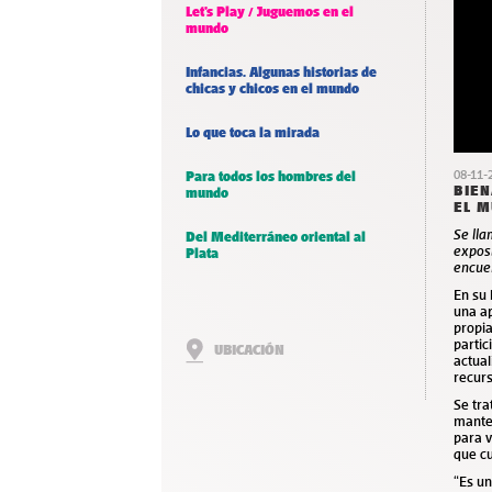
Let’s Play / Juguemos en el
mundo
Infancias. Algunas historias de
chicas y chicos en el mundo
Lo que toca la mirada
08-11-
Para todos los hombres del
BIEN
mundo
EL 
Se lla
Del Mediterráneo oriental al
exposi
Plata
encue
En su 
una ap
propia
partic
UBICACIÓN
actual
recurs
Se tra
manten
para v
que cu
“Es un