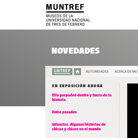
NOVEDADES
AUTORIDADES
ACERCA DE M
EN EXPOSICIÓN AHORA
Ella parpadeó dentro y fuera de la
historia
Entre pasados
Infancias. Algunas historias de
chicas y chicos en el mundo