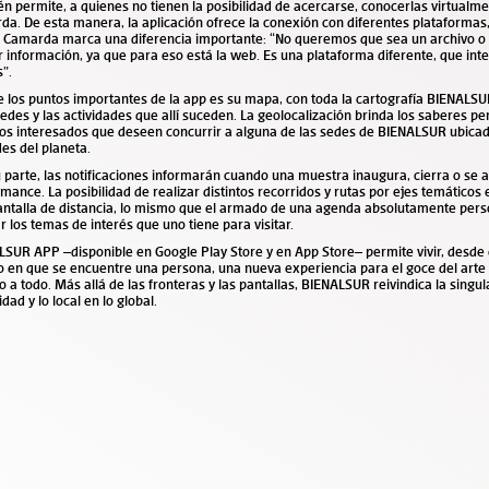
n permite, a quienes no tienen la posibilidad de acercarse, conocerlas virtualme
a. De esta manera, la aplicación ofrece la conexión con diferentes plataformas,
 Camarda marca una diferencia importante: “No queremos que sea un archivo o 
 información, ya que para eso está la web. Es una plataforma diferente, que inte
s”.
 los puntos importantes de la app es su mapa, con toda la cartografía BIENALSU
des y las actividades que allí suceden. La geolocalización brinda los saberes pe
los interesados que deseen concurrir a alguna de las sedes de BIENALSUR ubicad
es del planeta.
 parte, las notificaciones informarán cuando una muestra inaugura, cierra o se 
mance. La posibilidad de realizar distintos recorridos y rutas por ejes temáticos 
antalla de distancia, lo mismo que el armado de una agenda absolutamente pers
 los temas de interés que uno tiene para visitar.
LSUR APP –disponible en
Google Play Store
y en
App Store
– permite vivir, desde 
 en que se encuentre una persona, una nueva experiencia para el goce del art
to a todo. Más allá de las fronteras y las pantallas, BIENALSUR reivindica la singul
idad y lo local en lo global.