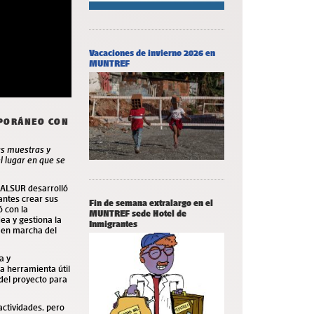
Vacaciones de invierno 2026 en
MUNTREF
MPORÁNEO CON
as muestras y
l lugar en que se
ENALSUR desarrolló
tantes crear sus
Fin de semana extralargo en el
ó con la
MUNTREF sede Hotel de
dea y gestiona la
Inmigrantes
a en marcha del
a y
a herramienta útil
 del proyecto para
 actividades, pero