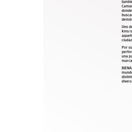
tambié
Camard
donde
buscar
demá
Uno de
kms/se
aquel
ciudad
Por su
perfor
una p
marcar
BIENA
mundo
distin
divers