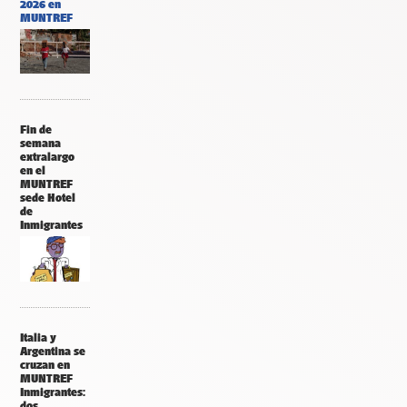
2026 en
MUNTREF
Fin de
semana
extralargo
en el
MUNTREF
sede Hotel
de
Inmigrantes
Italia y
Argentina se
cruzan en
MUNTREF
Inmigrantes:
dos