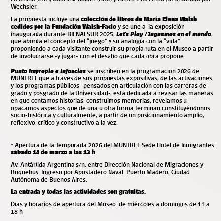
Wechsler.
La propuesta incluye una
colección de libros de María Elena Walsh
cedidos por la Fundación Walsh-Facio
y se une a la exposición
inaugurada durante BIENALSUR 2025,
Let’s Play / Juguemos en el mundo
,
que aborda el concepto del “juego” y su analogía con la “vida”
proponiendo a cada visitante construir su propia ruta en el Museo a partir
de involucrarse -y jugar- con el desafío que cada obra propone.
Punto Impro
pio e Infancias
se inscriben en la
programación 2026 de
MUNTREF que a través de sus propuestas expositivas, de las activaciones
y los programas públicos -pensados en articulación con las carreras de
grado y posgrado de la Universidad-, está dedicada a revisar las maneras
en que contamos historias, construimos memorias, revelamos u
opacamos aspectos que de una u otra forma terminan constituyéndonos
socio-histórica y culturalmente, a partir de un posicionamiento amplio,
reflexivo, crítico y constructivo a la vez.
* Apertura de la Temporada 2026 del MUNTREF Sede Hotel de Inmigrantes:
sábado 14 de marzo a las 12 h
Av. Antártida Argentina s/n, entre Dirección Nacional de Migraciones y
Buquebus. Ingreso por Apostadero Naval. Puerto Madero, Ciudad
Autónoma de Buenos Aires.
La entrada y todas las actividades son gratuitas.
Días y horarios de apertura del Museo: de miércoles a domingos de 11 a
18 h