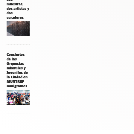
muestras,
dos artistas y
dos
curadores
Conciertos
de las
Orquestas
Infantiles y
Juveniles de
la Ciudad en
MUNTREF
Inmigrantes