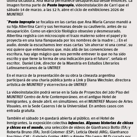
última dictadura, Ana María permanece desaparecida desde entonces. La
imagen forma parte de
Punto Impropio
,
videoinstalación de Carri que el
sábado 14 de marzo, a las 12 h, abre el ciclo de exhibiciones 2026 de
MUNTREF.
“
Punto Impropio
se focaliza en las cartas que Ana María Caruso mandó a
su hija Albertina Carri y sus hermanas desde su cautiverio, antes de su
desaparición. Como un ejercicio filológico obsesivo y desmesurado,
Albertina registra con microscopio el trazo materno sobre el papel y lo
proyecta en una luna flanqueada por los nombres de la madre (…) En el
audio, donde la escuchamos leer esas cartas ‘sin ahorrar ni una coma’, su
voz quiere que entendamos que, más allá de las convenciones de
escritura, hay algo mágico que nos permite entrever lo que no ha sido
escrito y que tiene la forma de una indicación para el futuro”, señala el
escritor, Daniel Link,
director de la Maestría en Estudios Literarios
Latinoamericanos de la UNTREF.
En el marco de la presentación de su obra la cineasta argentina
participará de una charla pública junto a Link
y Diana Wechsler, directora
artística de MUNTREF y vicerrectora de UNTREF.
La videoinstalación podrá verse en la Sala de Proyectos del 2do Piso del
MUNTREF Centro de Arte Contemporáneo, en el antiguo Hotel de
Inmigrantes, y, desde abril, en simultáneo, en el MUNTREF Museo de Artes
Visuales, en la Sede Caseros I de la Universidad. En ambos casos con
entrada gratuita.
También el sábado 14 quedará abierta al público, en el Hotel de
Inmigrantes, la exposición colectiva
Infancias. Algunas historias de chicas
y chicos en el mundo
,
una selección de videos de Gianfranco Botto (ITA) y
Roberta Bruno (ITA), Jordi Colomer (ESP), Leticia Obeid (ARG), Gianfranco
Foschino (CHL), Gabriela Golder (ARG) y Aimée Zito Lema (NLD) curada por