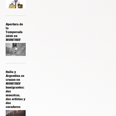
Apertura de
la
Temporada
2026 en
MUNTREF
Italia y
Argentina se
cruzan en
MUNTREF
Inmigrantes:
dos
muestras,
dos artistas y
dos
curadores