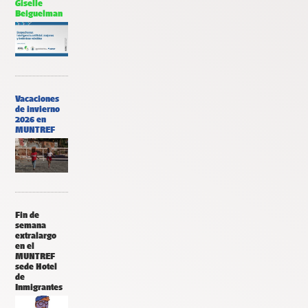
Giselle
Beiguelman
Vacaciones
de invierno
2026 en
MUNTREF
Fin de
semana
extralargo
en el
MUNTREF
sede Hotel
de
Inmigrantes