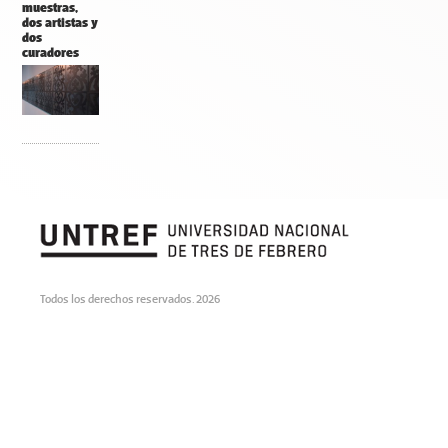
muestras,
dos artistas y
dos
curadores
Todos los derechos reservados. 2026