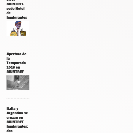
MUNTREF
sede Hotel
de
Inmigrantes
Apertura de
la
Temporada
2026 en
MUNTREF
Italia y
Argentina se
cruzan en
MUNTREF
Inmigrantes:
dos