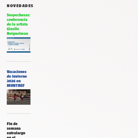
NOVEDADES
Sospechosas:
conferencia
de la artista
Giselle
Beiguelman
Vacaciones
de invierno
2026 en
MUNTREF
Fin de
semana
extralargo
en el