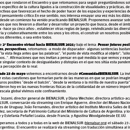
nos que rondaron el Encuentro y que retomamos para seguir preguntándonos so
 específico de la cultura ligados a la construcción de visualidades y prácticas, d
ctivas que favorezcan el hecho de poder hacer de los espacios y experiencias de
l pensamiento crítico.
En ese sentido, nos interesa ensayar una vez más los diálo
desde un comienzo ha venido practicando BIENALSUR. Proponemos avanzar sobr
os que nos llevaron a diseñar y desarrollar un proyecto que busca, desde el ámbi
a -hace ya cinco años-, establecer otras reglas de juego, reivindicando las divers
ria y colaborativamente entre los unos y los otros, el construir un nosotros posib
los diferentes, o sea entre todos.
te
2º Encuentro virtual hacia BIENALSUR 2021
y bajo el lema:
Pensar futuros posi
as, perspectivas,
retomamos -a modo de disparador- algunas sentencias bastant
la vista llega antes que las palabras”, “el punto de vista modifica al objeto”, “só
os…”. Afirmaciones que nos invitan a pensar en qué medida lo que vemos y ex
e singular contexto de desigualdades y distopías en el que nos sitúa esta pande
a percepción de lo real.
ado 23 de mayo
volvemos a encontrarnos desde
#ComunidadBIENALSUR
. La in
r e
stas cuestiones que formarían parte de las maneras en que se podrían imagin
turos posibles “desde el balcón”, “desde la ventana o la mirilla de nuestra puerta”
tieron hoy en las nuevas fronteras físicas de la cotidianidad de un número impor
escala global vivimos este confinamiento.
 Jozami, director general de BIENALSUR, y Diana Wechsler, directora artístico-a
LSUR, conversarán vía streaming con
Enrique Aguerre, d
irector del Museo Nacio
es de Uruguay; João Fernandes, director artístico del Instituto Moreira Salles de B
ez, secretaria de Patrimonio Cultural del Ministerio de Cultura de Argentina; y los
 y Estefanía Peñafiel Loaiza, desde Francia; y Agustina Woodgate
desde EE.UU.
speramos a todos y a todas en la web de BIENALSUR
(
bienalsur.org
)
el sábado 23 
rgentina). El encuentro se realizará vía streaming con traducción simultánea al i