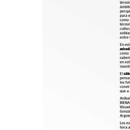
térmi
ámbito
perspe
para e
como 
términ
cultur
solida
entre 
En es
mirad
como “
sabem
en est
nuestr
El
sáb
pensa
los fu
convir
que a 
Aníbal
BIENA
Visual
Gonzál
Argote
Los e
hora a