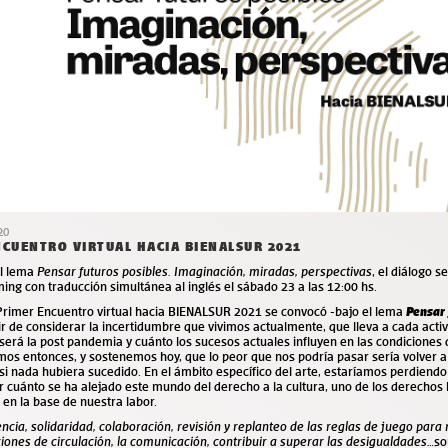
20
NCUENTRO VIRTUAL HACIA BIENALSUR 2021
el lema
Pensar futuros posibles. Imaginación, miradas, perspectivas
, el diálogo s
ing con traducción simultánea al inglés el sábado 23 a las 12:00 hs.
 Primer Encuentro virtual hacia BIENALSUR 2021 se convocó -bajo el lema
Pensar 
ir de considerar la incertidumbre que vivimos actualmente, que lleva a cada acti
erá la post pandemia y cuánto los sucesos actuales influyen en las condiciones 
os entonces, y sostenemos hoy, que lo peor que nos podría pasar sería volver a
i nada hubiera sucedido. En el ámbito específico del arte, estaríamos perdiendo
r cuánto se ha alejado este mundo del derecho a la cultura, uno de los derecho
 en la base de nuestra labor.
encia, solidaridad, colaboración, revisión y replanteo de las reglas de juego para
iones de circulación, la comunicación, contribuir a superar las desigualdades…
so