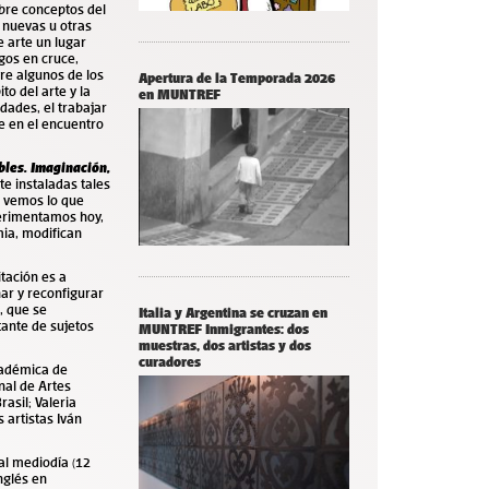
bre conceptos del
e nuevas u otras
 arte un lugar
gos en cruce,
e algunos de los
Apertura de la Temporada 2026
to del arte y la
en MUNTREF
idades, el trabajar
le en el encuentro
bles. Imaginación,
e instaladas tales
lo vemos lo que
perimentamos hoy,
mia, modifican
vitación es a
ar y reconfigurar
, que se
Italia y Argentina se cruzan en
tante de sujetos
MUNTREF Inmigrantes: dos
muestras, dos artistas y dos
curadores
cadémica de
nal de Artes
rasil;
Valeria
 artistas Iván
al mediodía (12
nglés en