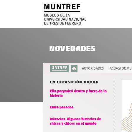
NOVEDADES
AUTORIDADES
ACERCA DE M
EN EXPOSICIÓN AHORA
Ella parpadeó dentro y fuera de la
historia
Entre pasados
Infancias. Algunas historias de
chicas y chicos en el mundo