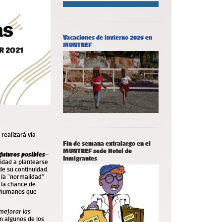
Vacaciones de invierno 2026 en
MUNTREF
e realizará vía
Fin de semana extralargo en el
MUNTREF sede Hotel de
futuros posibles
–
Inmigrantes
vidad a plantearse
de su continuidad.
 la “normalidad”
 la chance de
s humanos que
 mejorar las
n algunos de los