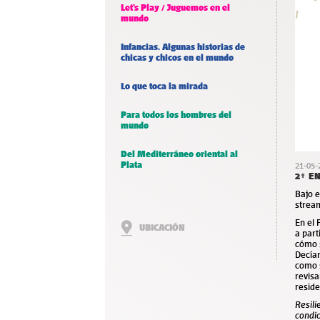
Let’s Play / Juguemos en el
mundo
Infancias. Algunas historias de
chicas y chicos en el mundo
Lo que toca la mirada
Para todos los hombres del
mundo
Del Mediterráneo oriental al
Plata
21-05-
2° E
Bajo 
stream
En el
UBICACIÓN
a part
cómo s
Decíam
como s
revisa
reside
Resili
condic