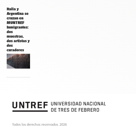
Italia y
Argentina se
cruzan en
MUNTREF
Inmigrantes:
dos
muestras,
dos artistas y
dos
curadores
Todos los derechos reservados. 2026