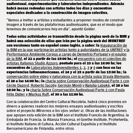
audiovisual, experimentación y laboratorios independientes. Además
habrá mesas redondas con artistas todos los días y encuentros
especiales dedicados a la construcción de imagen colectiva.
“Vamos a invitar a artistas y estudiantes a proponer modos de construir
imagen a través de las plataformas audiovisuales, que es el modo que
tenemos de comunicarnos hoy en día”, apuntó Golder.
Todas estas actividades se transmitirán desde la página web de la BIM y
habrá una selección de ellas que irán por la página web del MUNTREF
con versiones tanto en español como inglés, a saber: la
Inauguración de
la BIM en la que participarán artistas junto a autoridades de la UNTREF y la
Performance Ambiente Corpus a cargo de Demetrio Portugal y el equipo
de la BIM
, el 22 a partir de las 19:00 hs.; el
encuentro con el colectivo de
artistas italianos Studio Azzuro
, pautado para el 23 a las 16:00 hs; los
encuentros de
Laboratorios Independientes 1
,
2
,
3
y
4
con foco en las
experiencias latinoamericanas, el 24 y el 25 a partir de las 15:00 hs.; la
conversación sobre video y naturaleza con la artista suiza Ursula Biemann
,
el 28 a las 16:00 hs.; la
charla sobre Conservación Audiovisual Parte 1 con
Cécile Dazord, Roberto Jacoby, Germán Monti y Natalia Labaké
, el 28 a las
18:30 hs.; y la
charla Sobre Conservación Audiovisual Parte 2 con Paula
Félix Didier y Markus Ruff
, el 30 a las 11:00 hs.
Con la colaboración del Centro Cultural Recoleta, habrá cinco premios en
dinero a quienes realicen los mejores ensayos audiovisuales y escritos
sobre el proyecto
Mirarnos a los ojos (volver a)
. Otras de las instituciones
que apoyan esta edición de la BIM son el Instituto Francés de Argentina, la
Embajada de Francia, la Alianza Francesa, el Goethe Institute, Prohelvetia,
el Instituto Italiano di Cultura, Acción Cultural Española y el Instituto
Iberoamericano de Finlandia, entre otros.