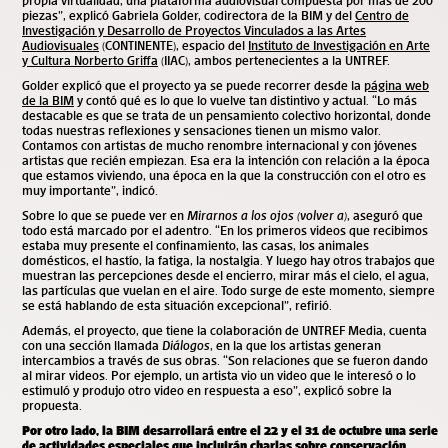
propia virtualidad, una plataforma audiovisual compuesta por más de 200
piezas”, explicó Gabriela Golder, codirectora de la BIM y del
Centro de
Investigación y Desarrollo de Proyectos Vinculados a las Artes
Audiovisuales
(CONTINENTE), espacio del
Instituto de Investigación en Arte
y Cultura Norberto Griffa
(IIAC), ambos pertenecientes a la UNTREF.
Golder explicó que el proyecto ya se puede recorrer desde la
página web
de la BIM
y contó qué es lo que lo vuelve tan distintivo y actual. “Lo más
destacable es que se trata de un pensamiento colectivo horizontal, donde
todas nuestras reflexiones y sensaciones tienen un mismo valor.
Contamos con artistas de mucho renombre internacional y con jóvenes
artistas que recién empiezan. Esa era la intención con relación a la época
que estamos viviendo, una época en la que la construcción con el otro es
muy importante”, indicó.
Sobre lo que se puede ver en
Mirarnos a los ojos (volver a)
, aseguró que
todo está marcado por el adentro. “En los primeros videos que recibimos
estaba muy presente el confinamiento, las casas, los animales
domésticos, el hastío, la fatiga, la nostalgia. Y luego hay otros trabajos que
muestran las percepciones desde el encierro, mirar más el cielo, el agua,
las partículas que vuelan en el aire. Todo surge de este momento, siempre
se está hablando de esta situación excepcional”, refirió.
Además, el proyecto, que tiene la colaboración de UNTREF Media, cuenta
con una sección llamada
Diálogos
, en la que los artistas generan
intercambios a través de sus obras. “Son relaciones que se fueron dando
al mirar videos. Por ejemplo, un artista vio un video que le interesó o lo
estimuló y produjo otro video en respuesta a eso”, explicó sobre la
propuesta.
Por otro lado, la BIM desarrollará entre el 22 y el 31 de octubre
una serie
de actividades especiales que incluirán charlas sobre conservación