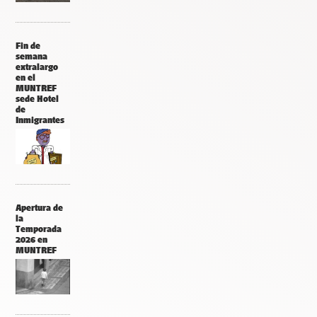
Fin de
semana
extralargo
en el
MUNTREF
sede Hotel
de
Inmigrantes
Apertura de
la
Temporada
2026 en
MUNTREF