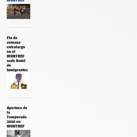
MUNTREF
Fin de
semana
extralargo
en el
MUNTREF
sede Hotel
de
Inmigrantes
Apertura de
la
Temporada
2026 en
MUNTREF