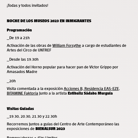
¡Todas y todos invitados!
NOCHE DE LOS MUSEOS 2023 EN INMIGRANTES
Programación
_De 19 a 21h
Activación de las obras de
William Forsythe
a cargo de estudiantes de
Artes del Circo de UNTREF
_Desde las 19.30h
Activación del Horno popular para hacer pan de Víctor Grippo por
Amasados Madre
_20h
Visita comentada a la exposición
Acciones B, Residencia EAS-EZE,
BITAMINE Faktoria
junto a la artista
Estibaliz Sádaba Murguía
Visitas Guiadas
_19.30, 20.30, 21.30 y 22.30h
Recorremos juntos a guías del Centro de Arte Contemporáneo las
exposiciones de
BIENALSUR 2023
Rompecabezas
+
(Sin) Límites