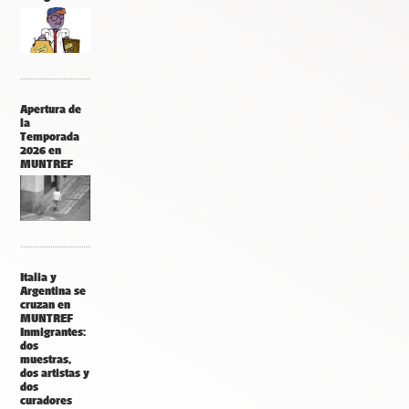
Apertura de
la
Temporada
2026 en
MUNTREF
Italia y
Argentina se
cruzan en
MUNTREF
Inmigrantes:
dos
muestras,
dos artistas y
dos
curadores