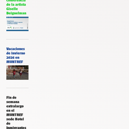
conferencia
de la artista
Giselle
Beiguelman
Vacaciones
de invierno
2026 en
MUNTREF
Fin de
semana
extralargo
en el
MUNTREF
sede Hotel
de
Inmigrantes