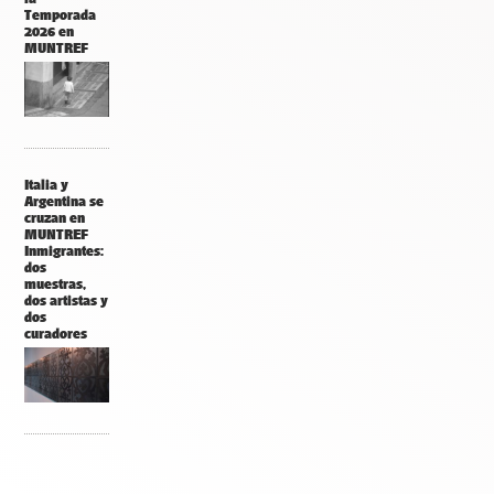
Temporada
2026 en
MUNTREF
Italia y
Argentina se
cruzan en
MUNTREF
Inmigrantes:
dos
muestras,
dos artistas y
dos
curadores