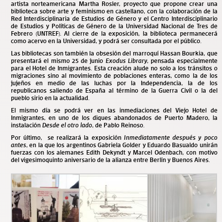
artista norteamericana Martha Rosler, proyecto que propone crear una
biblioteca sobre arte y feminismo en castellano, con la colaboración de la
Red Interdisciplinaria de Estudios de Género
y el
Centro Interdisciplinario
de Estudios y Políticas de Género
de la Universidad Nacional de Tres de
Febrero (UNTREF). Al cierre de la exposición, la biblioteca permanecerá
como acervo en la Universidad, y podrá ser consultada por el público.
Las bibliotecas son también la obsesión del marroquí Hassan Bourkia, que
presentará el mismo 25 de junio
Exodus Library,
pensada especialmente
para el Hotel de Inmigrantes. Esta creación alude no solo a los tránsitos o
migraciones sino al movimiento de poblaciones enteras, como la de los
jujeños en medio de las luchas por la Independencia, la de los
republicanos saliendo de España al término de la Guerra Civil o la del
pueblo sirio en la actualidad.
El mismo día se podrá ver en las inmediaciones del Viejo Hotel de
Inmigrantes, en uno de los diques abandonados de Puerto Madero, la
instalación
Desde el otro lado
, de Pablo Reinoso.
Por último, se realizará la exposición
Inmediatamente después y poco
antes
, en la que los argentinos Gabriela Golder y Eduardo Basualdo unirán
fuerzas con los alemanes Edith Dekyndt y Marcel Odenbach, con motivo
del vigesimoquinto aniversario de la alianza entre Berlín y Buenos Aires.