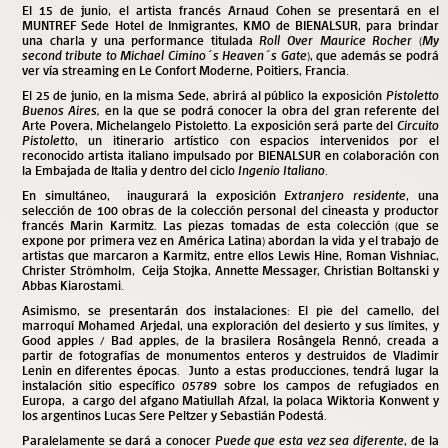
El 15 de junio, el artista francés Arnaud Cohen se presentará en el
MUNTREF Sede Hotel de Inmigrantes, KMO de BIENALSUR, para brindar
una charla y una performance titulada
Roll Over Maurice Rocher
(
My
second tribute to Michael Cimino´s Heaven´s Gate
), que además se podrá
ver vía streaming en Le Confort Moderne, Poitiers, Francia.
El 25 de junio, en la misma Sede, abrirá al público la exposición
Pistoletto
Buenos Aires,
en la que se podrá conocer la obra del gran referente del
Arte Povera, Michelangelo Pistoletto. La exposición será parte del
Circuito
Pistoletto
, un itinerario artístico con espacios intervenidos por el
reconocido artista italiano impulsado por BIENALSUR en colaboración con
la Embajada de Italia y dentro del ciclo
Ingenio Italiano
.
En simultáneo, inaugurará la exposición
Extranjero residente
, una
selección de 100 obras de la colección personal del cineasta y productor
francés Marin Karmitz. Las piezas tomadas de esta colección (que se
expone por primera vez en América Latina) abordan la vida y el trabajo de
artistas que marcaron a Karmitz, entre ellos Lewis Hine, Roman Vishniac,
Christer Strömholm, Ceija Stojka, Annette Messager, Christian Boltanski y
Abbas Kiarostami.
Asimismo, se presentarán dos instalaciones: El pie del camello, del
marroquí Mohamed Arjedal, una exploración del desierto y sus límites, y
Good apples / Bad apples, de la brasilera Rosângela Rennó, creada a
partir de fotografías de monumentos enteros y destruidos de Vladimir
Lenin en diferentes épocas. Junto a estas producciones, tendrá lugar la
instalación sitio específico
05789
sobre los campos de refugiados en
Europa, a cargo del afgano Matiullah Afzal, la polaca Wiktoria Konwent y
los argentinos Lucas Sere Peltzer y Sebastián Podestá.
Paralelamente se dará a conocer
Puede que esta vez sea diferente
, de la