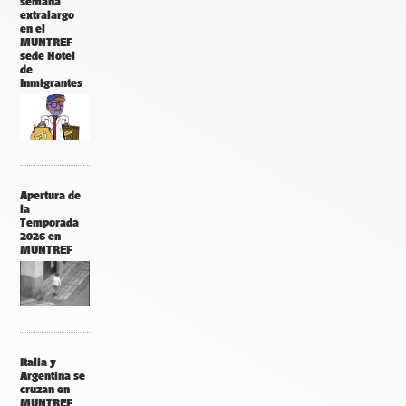
semana
extralargo
en el
MUNTREF
sede Hotel
de
Inmigrantes
Apertura de
la
Temporada
2026 en
MUNTREF
Italia y
Argentina se
cruzan en
MUNTREF