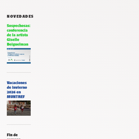
NOVEDADES
Sospechosas:
conferencia
de la artista
Giselle
Beiguelman
Vacaciones
de invierno
2026 en
MUNTREF
Fin de