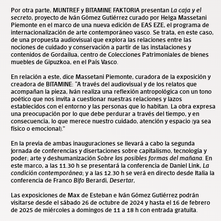
Por otra parte, MUNTREF y BITAMINE FAKTORIA presentan
La caja y el
secreto
, proyecto de Iván Gómez Gutiérrez curado por Helga Massetani
Piemonte en el marco de una nueva edición de EAS EZE, el programa de
internacionalización de arte contemporáneo vasco. Se trata, en este caso,
de una propuesta audiovisual que explora las relaciones entre las
nociones de cuidado y conservación a partir de las instalaciones y
contenidos de Gordailua, centro de Colecciones Patrimoniales de bienes
muebles de Gipuzkoa, en el País Vasco.
En relación a este, dice Massetani Piemonte, curadora de la exposición y
creadora de BITAMINE: “A través del audiovisual y de los relatos que
acompañan la pieza, Iván realiza una reflexión antropológica con un tono
poético que nos invita a cuestionar nuestras relaciones y lazos
establecidos con el entorno y las personas que lo habitan. La obra expresa
una preocupación por lo que debe perdurar a través del tiempo, y en
consecuencia, lo que merece nuestro cuidado, atención y espacio (ya sea
físico o emocional).”
En la previa de ambas inauguraciones se llevará a cabo la segunda
jornada de conferencias y disertaciones sobre capitalismo, tecnología y
poder; arte y deshumanización
Sobre las posibles formas del mañana
.
En
este marco, a las 11.30 h se presentará la conferencia de Daniel Link,
La
condición contemporánea
; y a las 12.30 h se verá en directo desde Italia la
conferencia de Franco
Bifo
Berardi,
Desertar,
Las exposiciones de Max de Esteban e Iván Gómez Gutiérrez podrán
visitarse desde el sábado 26 de octubre de 2024 y hasta el 16 de febrero
de 2025 de miércoles a domingos de 11 a 18 h con entrada gratuita.