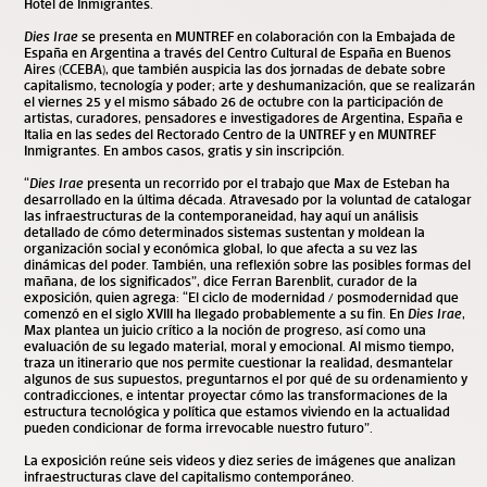
Hotel de Inmigrantes.
Dies Irae
se presenta en MUNTREF en colaboración con la Embajada de
España en Argentina a través del Centro Cultural de España en Buenos
Aires (CCEBA), que también auspicia las dos jornadas de debate sobre
capitalismo, tecnología y poder; arte y deshumanización, que se realizarán
el viernes 25 y el mismo sábado 26 de octubre con la participación de
artistas, curadores, pensadores e investigadores de Argentina, España e
Italia en las sedes del Rectorado Centro de la UNTREF y en MUNTREF
Inmigrantes. En ambos casos, gratis y sin inscripción.
“
Dies Irae
presenta un recorrido por el trabajo que Max de Esteban ha
desarrollado en la última década. Atravesado por la voluntad de catalogar
las infraestructuras de la contemporaneidad, hay aquí un análisis
detallado de cómo determinados sistemas sustentan y moldean la
organización social y económica global, lo que afecta a su vez las
dinámicas del poder. También, una reflexión sobre las posibles formas del
mañana, de los significados”, dice Ferran Barenblit, curador de la
exposición, quien agrega: “El ciclo de modernidad / posmodernidad que
comenzó en el siglo XVIII ha llegado probablemente a su fin. En
Dies Irae
,
Max plantea un juicio crítico a la noción de progreso, así como una
evaluación de su legado material, moral y emocional. Al mismo tiempo,
traza un itinerario que nos permite cuestionar la realidad, desmantelar
algunos de sus supuestos, preguntarnos el por qué de su ordenamiento y
contradicciones, e intentar proyectar cómo las transformaciones de la
estructura tecnológica y política que estamos viviendo en la actualidad
pueden condicionar de forma irrevocable nuestro futuro”.
La exposición reúne seis videos y diez series de imágenes que analizan
infraestructuras clave del capitalismo contemporáneo.