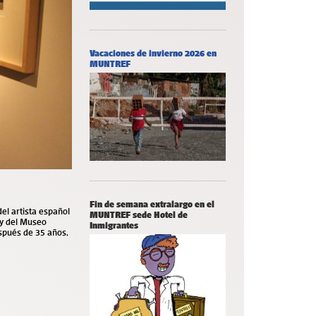
Vacaciones de invierno 2026 en
MUNTREF
Fin de semana extralargo en el
el artista español
MUNTREF sede Hotel de
 y del Museo
Inmigrantes
espués de 35 años,