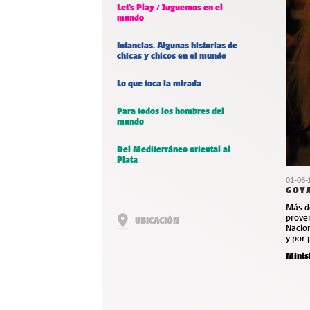
Let’s Play / Juguemos en el
mundo
Infancias. Algunas historias de
chicas y chicos en el mundo
Lo que toca la mirada
Para todos los hombres del
mundo
Del Mediterráneo oriental al
Plata
01-06-
GOYA
Más de
prove
UBICACIÓN
Nacion
y por 
Minisi