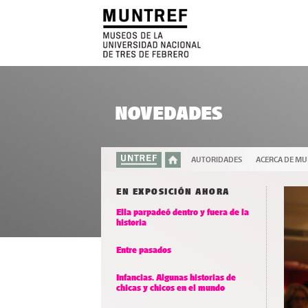
NOVEDADES
AUTORIDADES
ACERCA DE M
EN EXPOSICIÓN AHORA
Ella parpadeó dentro y fuera de la
historia
Entre pasados
Infancias. Algunas historias de
chicas y chicos en el mundo