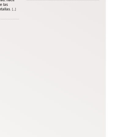
e las
allas. […]