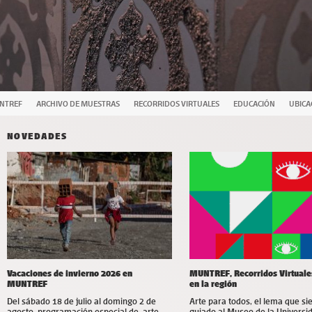
UNTREF
ARCHIVO DE MUESTRAS
RECORRIDOS VIRTUALES
EDUCACIÓN
UBICA
NOVEDADES
Vacaciones de invierno 2026 en
MUNTREF, Recorridos Virtuale
MUNTREF
en la región
Del sábado 18 de julio al domingo 2 de
Arte para todos, el lema que s
agosto, programación especial de arte,
guiado al Museo de la Universi