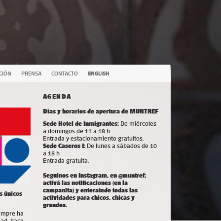
CIÓN
PRENSA
CONTACTO
ENGLISH
AGENDA
Días y horarios de apertura de MUNTREF
Sede Hotel de Inmigrantes:
De miércoles
a domingos de 11 a 18 h.
Entrada y estacionamiento gratuitos.
Sede Caseros I:
De lunes a sábados de 10
a 18 h
Entrada gratuita.
Seguinos en Instagram, en @muntref;
a
ctivá las notificaciones (en la
campanita) y
enterate
de todas las
s únicos
actividades para chicos, chicas y
grandes.
iempre ha
dad, hace