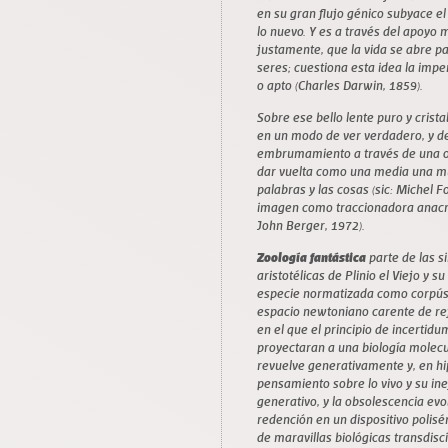
en su gran flujo génico subyace el
lo nuevo. Y es a través del apoyo m
justamente, que la vida se abre p
seres; cuestiona esta idea la impe
o apto (Charles Darwin, 1859).
Sobre ese bello lente puro y cristal
en un modo de ver verdadero, y de
embrumamiento a través de una ope
dar vuelta como una media una mu
palabras y las cosas (sic: Michel 
imagen como traccionadora anacrón
John Berger, 1972).
Zoología fantástica
parte de las s
aristotélicas de Plinio el Viejo y
especie normatizada como corpúscu
espacio newtoniano carente de refe
en el que el principio de incertid
proyectaran a una biología molecu
revuelve generativamente y, en hi
pensamiento sobre lo vivo y su inef
generativo, y la obsolescencia evo
redención en un dispositivo polisé
de maravillas biológicas transdisc