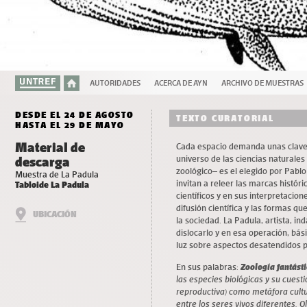
AUTORIDADES
ACERCA DE AYN
ARCHIVO DE MUESTRAS
DESDE EL 24 DE AGOSTO
TEXTO CURATORIAL
HASTA EL 29 DE MAYO
Material de
Cada espacio demanda unas claves 
universo de las ciencias naturales –
descarga
zoológico– es el elegido por Pabl
Muestra de La Padula
invitan a releer las marcas históri
Tabloide La Padula
científicos y en sus interpretacio
difusión científica y las formas q
UBICACIÓN
la sociedad. La Padula, artista, i
dislocarlo y en esa operación, bás
luz sobre aspectos desatendidos
En sus palabras:
Zoología fantást
las especies biológicas y su cuest
reproductiva) como metáfora cultur
entre los seres vivos diferentes. O