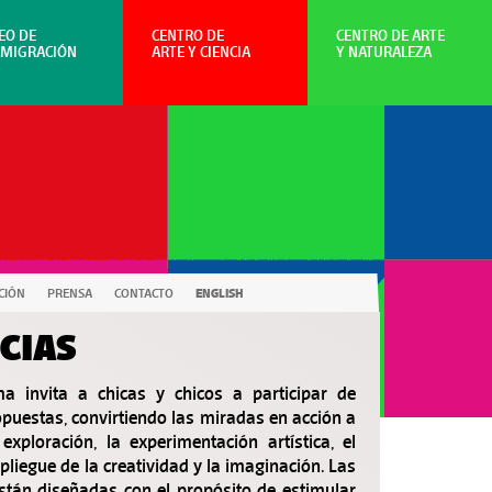
EO DE
CENTRO DE
CENTRO DE ARTE
NMIGRACIÓN
ARTE Y CIENCIA
Y NATURALEZA
CIÓN
PRENSA
CONTACTO
ENGLISH
CIAS
a invita a chicas y chicos a participar de
opuestas, convirtiendo las miradas en acción a
exploración, la experimentación artística, el
spliegue de la creatividad y la imaginación. Las
stán diseñadas con el propósito de estimular