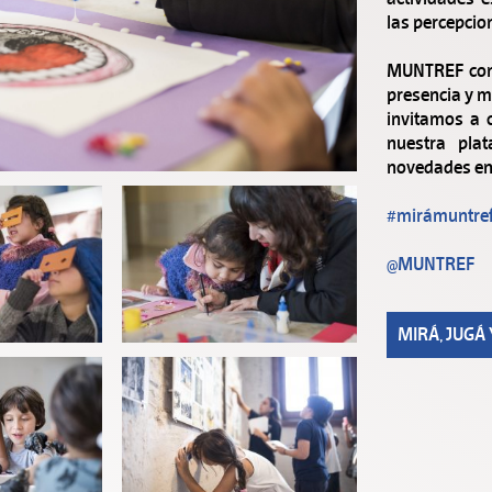
las percepcio
MUNTREF cons
presencia y m
invitamos a 
nuestra pla
novedades en 
#mirámuntre
@MUNTREF
MIRÁ, JUGÁ