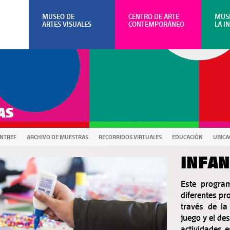
MUSEO DE
CENTRO DE ARTE
MUS
ARTES VISUALES
CONTEMPORÁNEO
LA I
AS
UNTREF
ARCHIVO DE MUESTRAS
RECORRIDOS VIRTUALES
EDUCACIÓN
UBICA
INFAN
Este program
diferentes pr
través de la 
juego y el de
actividades e