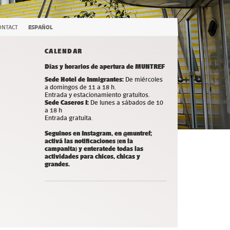
ONTACT
ESPAÑOL
CALENDAR
Días y horarios de apertura de MUNTREF
Sede Hotel de Inmigrantes:
De miércoles
a domingos de 11 a 18 h.
Entrada y estacionamiento gratuitos.
Sede Caseros I:
De lunes a sábados de 10
a 18 h
Entrada gratuita.
Seguinos en Instagram, en @muntref;
a
ctivá las notificaciones (en la
campanita) y
enterate
de todas las
actividades para chicos, chicas y
grandes.