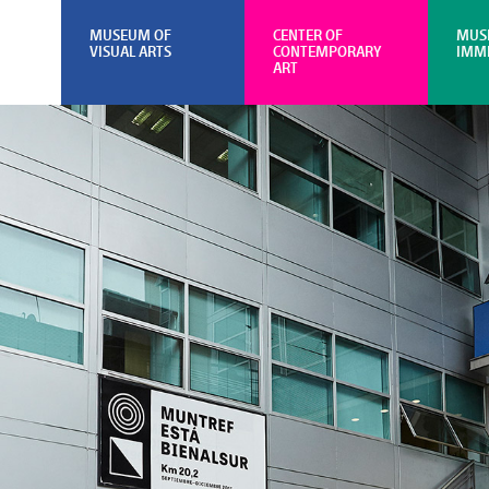
MUSEUM OF
CENTER OF
MUS
VISUAL ARTS
CONTEMPORARY
IMM
ART