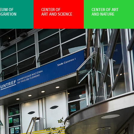
EUM OF
CENTER OF
CENTER OF ART
IGRATION
ART AND SCIENCE
AND NATURE