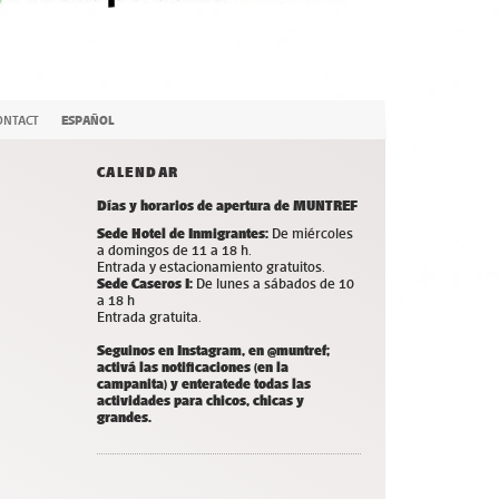
ONTACT
ESPAÑOL
CALENDAR
Días y horarios de apertura de MUNTREF
Sede Hotel de Inmigrantes:
De miércoles
a domingos de 11 a 18 h.
Entrada y estacionamiento gratuitos.
Sede Caseros I:
De lunes a sábados de 10
a 18 h
Entrada gratuita.
Seguinos en Instagram, en @muntref;
a
ctivá las notificaciones (en la
campanita) y
enterate
de todas las
actividades para chicos, chicas y
grandes.