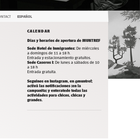
ONTACT
ESPAÑOL
CALENDAR
Días y horarios de apertura de MUNTREF
Sede Hotel de Inmigrantes:
De miércoles
a domingos de 11 a 18 h.
Entrada y estacionamiento gratuitos.
Sede Caseros I:
De lunes a sábados de 10
a 18 h
Entrada gratuita.
Seguinos en Instagram, en @muntref;
a
ctivá las notificaciones (en la
campanita) y
enterate
de todas las
actividades para chicos, chicas y
grandes.