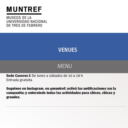
ART AND SCIENCE
CENTER OF ART
AND NATURE
VENUES
CALENDAR
Días y horarios de apertura de MUNTREF
MENU
Sede Hotel de Inmigrantes:
De miércoles a domingos de 11 a 18 h.
Entrada y estacionamiento gratuitos.
Sede Caseros I:
De lunes a sábados de 10 a 18 h
Entrada gratuita.
Seguinos en Instagram, en @muntref; a
ctivá las notificaciones (en la
campanita) y
enterate
de todas las actividades para chicos, chicas y
grandes.