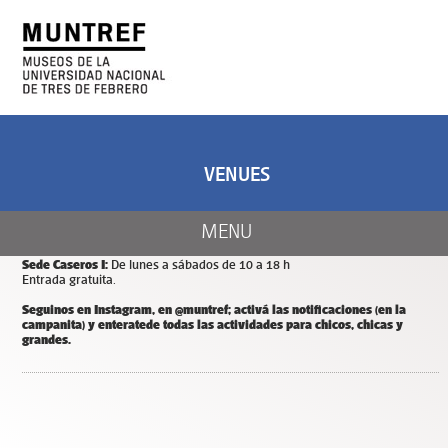
ART AND SCIENCE
CENTER OF ART
AND NATURE
VENUES
CALENDAR
Días y horarios de apertura de MUNTREF
MENU
Sede Hotel de Inmigrantes:
De miércoles a domingos de 11 a 18 h.
Entrada y estacionamiento gratuitos.
Sede Caseros I:
De lunes a sábados de 10 a 18 h
Entrada gratuita.
Seguinos en Instagram, en @muntref; a
ctivá las notificaciones (en la
campanita) y
enterate
de todas las actividades para chicos, chicas y
grandes.